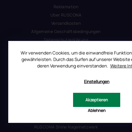
Reklamation
Uber RUSCONA
Versandkosten
Allgemeine Geschäftsbedingungen
Datenschutzerklärung
Impressum
Wir verwenden Cookies, um die einwandfreie Funktion
Produktsicherheit
gewährleisten. Durch das Surfen auf unserer Website e
deren Verwendung einverstanden.
Weitere I
INFORMATIONEN FÜR SIE
Einstellungen
Kontakt
Warum Ruscona
Akzeptieren
Alles zum Verbot von TPO
Ablehnen
Glossar der Begriffe
RUSCONA und Nachhaltigkeit
RUSCONA Shine Nagelnetzwerk