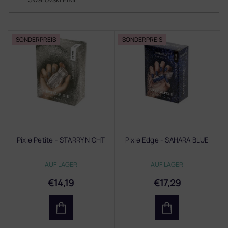
L
SONDERPREIS
SONDERPREIS
i
s
t
e
d
e
r
P
r
Pixie Petite - STARRY NIGHT
Pixie Edge - SAHARA BLUE
o
d
AUF LAGER
AUF LAGER
u
k
€14,19
€17,29
t
e