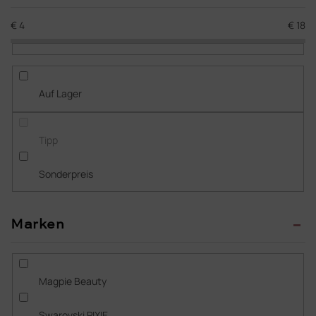
u
Meistverkauft
k
€
4
€
18
t
Alphabetisch
s
o
r
Auf Lager
t
i
e
Tipp
r
u
Sonderpreis
n
g
Marken
Magpie Beauty
Swarovski PIXIE