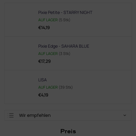
Pixie Petite - STARRY NIGHT
AUF LAGER
(5 Stk)
€14,19
Pixie Edge - SAHARA BLUE
AUF LAGER
(3 Stk)
€17,29
LISA
AUF LAGER
(39 Stk)
€4,19
P
Wir empfehlen
r
Günstigste
o
Preis
d
Teuerste