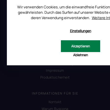
Wir verwenden Cookies, um die einwandfreie Funktion
gewährleisten. Durch das Surfen auf unserer Website e
deren Verwendung einverstanden.
Weitere I
ALLES ÜBER DEN EINKAUF
Einstellungen
Reklamation
Uber RUSCONA
Akzeptieren
Versandkosten
Ablehnen
Allgemeine Geschäftsbedingungen
Datenschutzerklärung
Impressum
Produktsicherheit
INFORMATIONEN FÜR SIE
Kontakt
Warum Ruscona