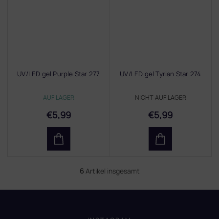
UV/LED gel Purple Star 277
UV/LED gel Tyrian Star 274
AUF LAGER
NICHT AUF LAGER
€5,99
€5,99
6
Artikel insgesamt
S
t
e
F
u
u
e
ß