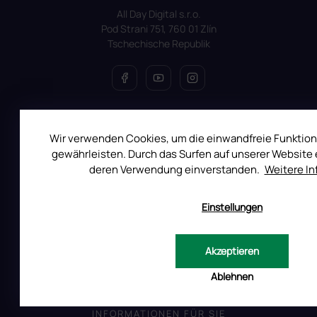
All Day Digital s.r.o.
Pod Strani 751, 760 01 Zlín
Tschechische Republik
ALLES ÜBER DEN EINKAUF
Wir verwenden Cookies, um die einwandfreie Funktion
Reklamation
gewährleisten. Durch das Surfen auf unserer Website e
Uber RUSCONA
deren Verwendung einverstanden.
Weitere I
Versandkosten
Einstellungen
Allgemeine Geschäftsbedingungen
Datenschutzerklärung
Impressum
Akzeptieren
Produktsicherheit
Ablehnen
INFORMATIONEN FÜR SIE