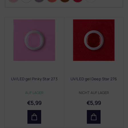
L
i
s
t
e
d
e
r
P
r
UV/LED gel Pinky Star 273
UV/LED gel Deep Star 276
o
d
AUF LAGER
NICHT AUF LAGER
u
k
€5,99
€5,99
t
e