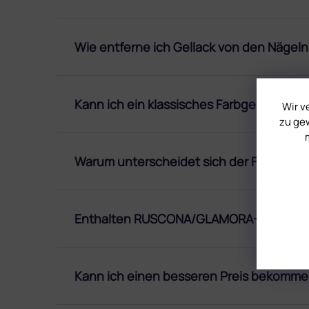
Wie entferne ich Gellack von den Nägeln
Kann ich ein klassisches Farbgel auf ei
Wir v
zu gew
Warum unterscheidet sich der Farbton de
Enthalten RUSCONA/GLAMORA-Produkte 
Kann ich einen besseren Preis bekomm