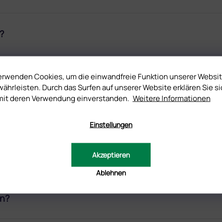
?
ner Gellack-Grundierung verwenden?
erwenden Cookies, um die einwandfreie Funktion unserer Websi
ährleisten. Durch das Surfen auf unserer Website erklären Sie si
mit deren Verwendung einverstanden.
Weitere Informationen
s Farbgels auf dem Bildschirm manchmal von der Real
Einstellungen
Akzeptieren
Acrylate?
Ablehnen
en?