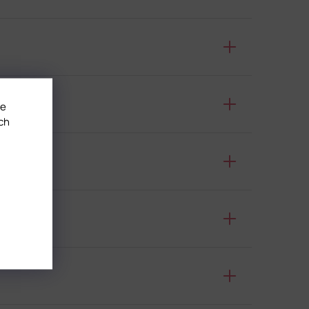
te
ch
ität?