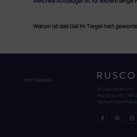
Welches Aufbaugel ist für extrem lange 
Warum ist das Gel im Tiegel hart geword
F
u
ß
z
INSTAGRAM
e
All Day Digital s.r.o.
i
Pod Strani 751, 760 0
l
Tschechische Republ
e