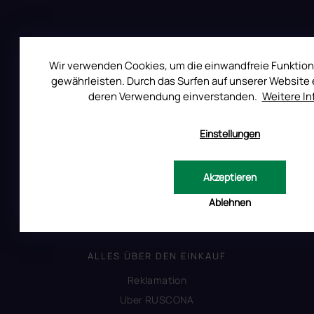
s
t
e
Wir verwenden Cookies, um die einwandfreie Funktion
gewährleisten. Durch das Surfen auf unserer Website e
Auf Instagram folgen
deren Verwendung einverstanden.
Weitere I
Einstellungen
All Day Digital s.r.o.
Pod Strani 751, 760 01 Zlín
Tschechische Republik
Akzeptieren
Ablehnen
ALLES ÜBER DEN EINKAUF
Reklamation
Uber RUSCONA