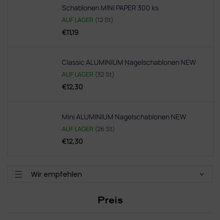
Schablonen MINI PAPER 300 ks
AUF LAGER
(12 St)
€11,19
Classic ALUMINIUM Nagelschablonen NEW
AUF LAGER
(32 St)
€12,30
Mini ALUMINIUM Nagelschablonen NEW
AUF LAGER
(26 St)
€12,30
P
Wir empfehlen
r
Günstigste
o
Preis
d
Teuerste
u