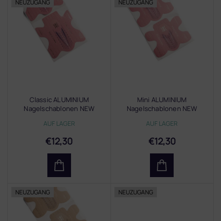
NEUZUGANG
NEUZUGANG
i
s
t
e
d
e
r
P
r
Classic ALUMINIUM
Mini ALUMINIUM
o
Nagelschablonen NEW
Nagelschablonen NEW
d
AUF LAGER
AUF LAGER
u
k
€12,30
€12,30
t
e
NEUZUGANG
NEUZUGANG