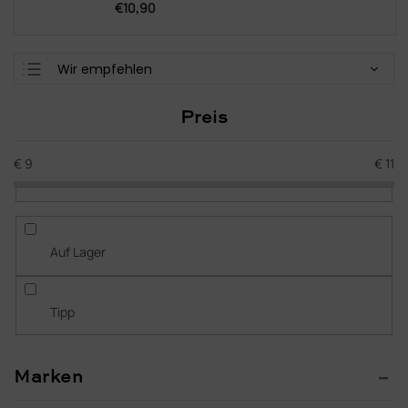
€10,90
P
Wir empfehlen
r
Günstigste
o
Preis
d
Teuerste
u
Meistverkauft
k
€
9
€
11
t
Alphabetisch
s
o
r
Auf Lager
t
i
e
Tipp
r
u
n
Marken
g