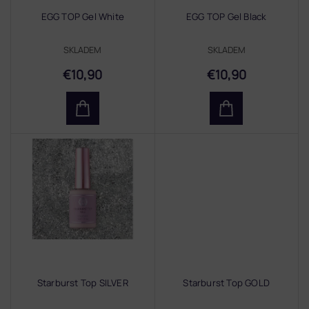
r
EGG TOP Gel White
EGG TOP Gel Black
o
d
SKLADEM
SKLADEM
u
k
€10,90
€10,90
t
e
Starburst Top SILVER
Starburst Top GOLD