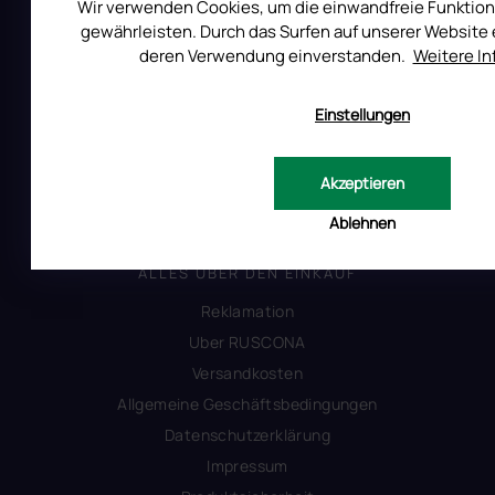
Auf Instagram folgen
Wir verwenden Cookies, um die einwandfreie Funktion
gewährleisten. Durch das Surfen auf unserer Website e
deren Verwendung einverstanden.
Weitere I
All Day Digital s.r.o.
Einstellungen
Pod Strani 751, 760 01 Zlín
Tschechische Republik
Akzeptieren
Ablehnen
ALLES ÜBER DEN EINKAUF
Reklamation
Uber RUSCONA
Versandkosten
Allgemeine Geschäftsbedingungen
Datenschutzerklärung
Impressum