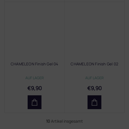
CHAMELEON Finish Gel 04
CHAMELEON Finish Gel 02
AUF LAGER
AUF LAGER
€9,90
€9,90
10
Artikel insgesamt
S
t