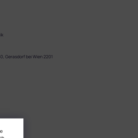
ik
0, Gerasdorf bei Wien 2201
te
ch