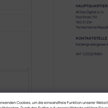
HAUPTQUARTIER
All Day Digital s.r.o.
Pod Strání 751
760 01 Zlín
Tschechische Republ
KONTAKTSTELLE
Katzengrubergasse 4
VAT: CZ02276801
erwenden Cookies, um die einwandfreie Funktion unserer Websi
ährleisten. Durch das Surfen auf unserer Website erklären Sie si