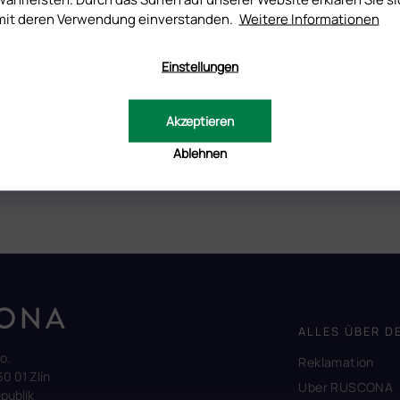
mit deren Verwendung einverstanden.
Weitere Informationen
ich mit der
Einstellungen
Akzeptieren
Ablehnen
ALLES ÜBER D
.o.
Reklamation
60 01 Zlín
Uber RUSCONA
publik