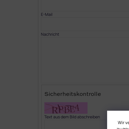
E-Mail
Nachricht
Sicherheitskontrolle
Text aus dem Bild abschreiben
Wir v
zu gew