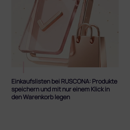
e
r
A
r
t
i
k
e
l
Einkaufslisten bei RUSCONA: Produkte
speichern und mit nur einem Klick in
den Warenkorb legen