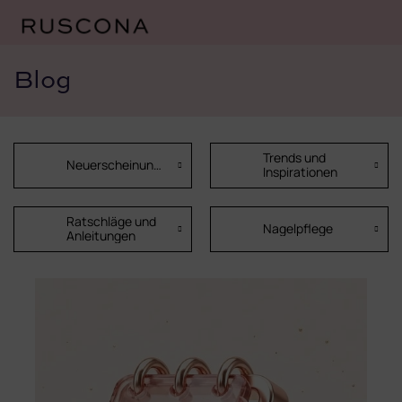
Zum
Inhalt
Blog
springen
Trends und
Neuerscheinungen
Inspirationen
Ratschläge und
Nagelpflege
Anleitungen
L
i
s
t
e
d