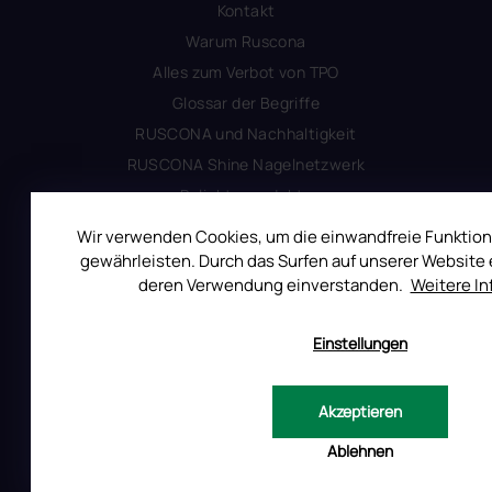
Kontakt
Warum Ruscona
Alles zum Verbot von TPO
Glossar der Begriffe
RUSCONA und Nachhaltigkeit
RUSCONA Shine Nagelnetzwerk
Beliebte produkte
Geschäftsbewertung
Wir verwenden Cookies, um die einwandfreie Funktion
gewährleisten. Durch das Surfen auf unserer Website e
deren Verwendung einverstanden.
Weitere I
KUNDENSERVICE
Einstellungen
Widerrufsrecht
14 Tage Rückgaberecht – EU
Akzeptieren
Reklamation
Ablehnen