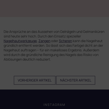
Die Ansprüche an das Aussehen von Gelnägeln und Gelmaniküren
sind heute sehr hoch. Durch den Einsatz spezieller
Nagelhautwerkzeuge
,
Zangen
oder
Scheren
kann die Nagelhaut
gründlich entfernt werden. So lässt sich das Farbgel dicht an der
Nagelhaut auftragen – für ein makelloses Ergebnis. Außerdem
wird durch die gründliche Reinigung des Nagels das Risiko von
Ablösungen deutlich reduziert.
VORHERIGER ARTIKEL
NÄCHSTER ARTIKEL
F
u
ß
INSTAGRAM
z