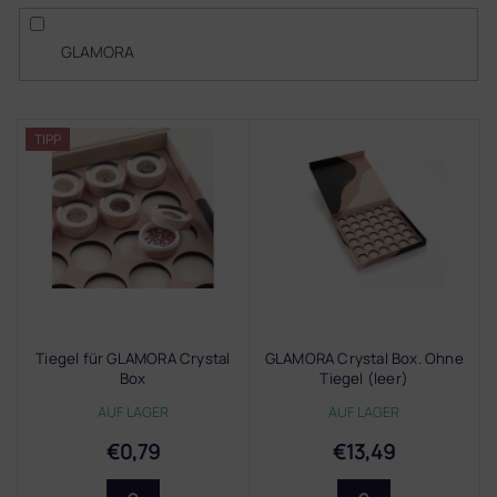
GLAMORA
L
TIPP
i
s
t
e
d
e
r
P
r
Tiegel für GLAMORA Crystal
GLAMORA Crystal Box. Ohne
o
Box
Tiegel (leer)
d
AUF LAGER
AUF LAGER
u
k
€0,79
€13,49
t
e