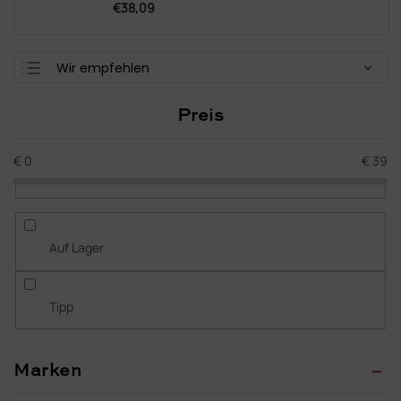
€38,09
P
Wir empfehlen
r
Günstigste
o
Preis
d
Teuerste
u
Meistverkauft
k
€
0
€
39
t
Alphabetisch
s
o
r
Auf Lager
t
i
e
Tipp
r
u
n
Marken
g