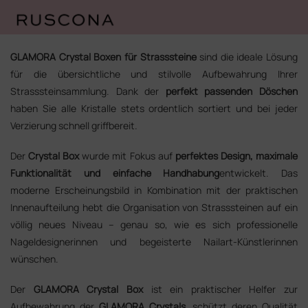
Zum
Inhalt
GLAMORA Crystal Boxen für Strasssteine
sind die ideale Lösung
springen
für die übersichtliche und stilvolle Aufbewahrung Ihrer
Strasssteinsammlung. Dank der
perfekt passenden Döschen
haben Sie alle Kristalle stets ordentlich sortiert und bei jeder
Verzierung schnell griffbereit.
Der
Crystal Box
wurde mit Fokus auf
perfektes Design, maximale
Funktionalität und einfache Handhabung
entwickelt. Das
moderne Erscheinungsbild in Kombination mit der praktischen
Innenaufteilung hebt die Organisation von Strasssteinen auf ein
völlig neues Niveau – genau so, wie es sich professionelle
Nageldesignerinnen und begeisterte Nailart-Künstlerinnen
wünschen.
Der
GLAMORA Crystal Box
ist ein praktischer Helfer zur
Aufbewahrung der
GLAMORA Crystals
, schützt deren Qualität