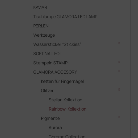
r
r
o
KAVIAR
u
d
n
Tischlampe GLAMORA LED LAMP
u
g
PERLEN
k
t
Werkzeuge
e
Wassersticker “Stickies”
SOFT NAIL FOIL
Stempeln STAMPI
GLAMORA ACCESORY
Ketten für Fingernägel
Glitzer
Stellar-Kollektion
Rainbow-Kollektion
Pigmente
Aurora
Chrome Collection