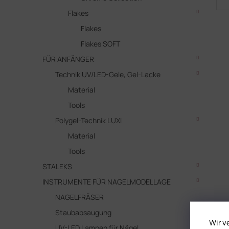
Flakes
Flakes
Flakes SOFT
FÜR ANFÄNGER
Technik UV/LED-Gele, Gel-Lacke
Material
Tools
Polygel-Technik LUXI
Material
Tools
STALEKS
INSTRUMENTE FÜR NAGELMODELLAGE
NAGELFRÄSER
Staubabsaugung
Wir v
UV-LED Lampen für Nägel