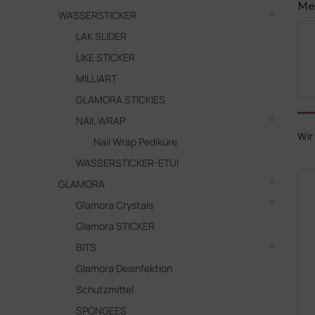
Me
WASSERSTICKER
LAK SLIDER
LIKE STICKER
MILLIART
GLAMORA STICKIES
P
NAIL WRAP
r
Wir
Nail Wrap Pediküre
o
WASSERSTICKER-ETUI
d
L
u
GLAMORA
i
k
Glamora Crystals
s
t
t
Glamora STICKER
s
e
o
BITS
d
r
Glamora Desinfektion
e
t
r
Schutzmittel
i
P
e
SPONGEES