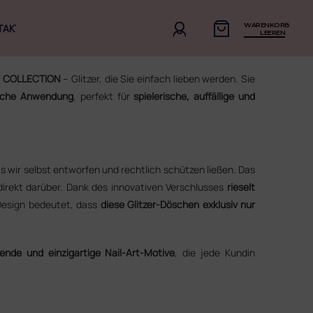
WARENKORB
TAKT
LEEREN
 COLLECTION
– Glitzer, die Sie einfach lieben werden. Sie
fache Anwendung
, perfekt für
spielerische, auffällige und
as wir selbst entworfen und rechtlich schützen ließen. Das
irekt darüber. Dank des innovativen Verschlusses
rieselt
 Design bedeutet, dass
diese Glitzer-Döschen exklusiv nur
hlende und einzigartige Nail-Art-Motive
, die jede Kundin