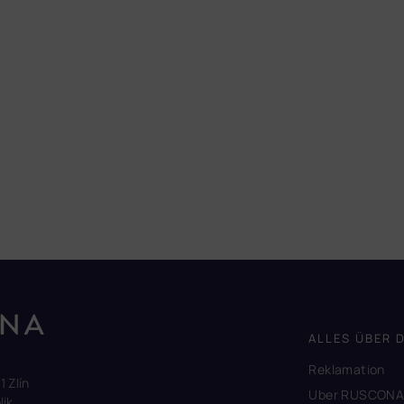
ALLES ÜBER 
Reklamation
1 Zlín
Uber RUSCON
ik