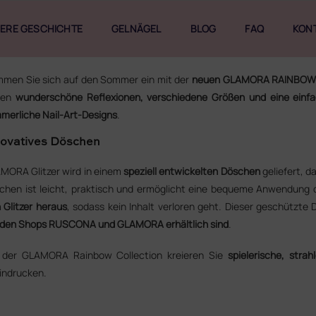
ERE GESCHICHTE
GELNÄGEL
BLOG
FAQ
KON
mmen Sie sich auf den Sommer ein mit der
neuen GLAMORA RAINBOW
ten
wunderschöne Reflexionen, verschiedene Größen und eine ein
merliche Nail-Art-Designs
.
novatives Döschen
MORA Glitzer wird in einem
speziell entwickelten Döschen
geliefert, d
chen ist leicht, praktisch und ermöglicht eine bequeme Anwendung d
n Glitzer heraus
, sodass kein Inhalt verloren geht. Dieser geschützte
 den Shops RUSCONA und GLAMORA erhältlich sind
.
 der GLAMORA Rainbow Collection kreieren Sie
spielerische, stra
indrucken.