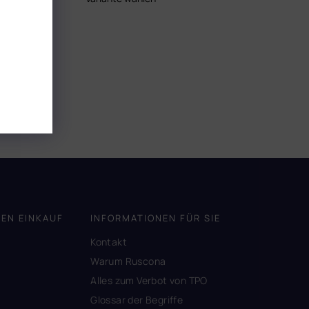
DEN EINKAUF
INFORMATIONEN FÜR SIE
Kontakt
A
Warum Ruscona
Alles zum Verbot von TPO
Glossar der Begriffe