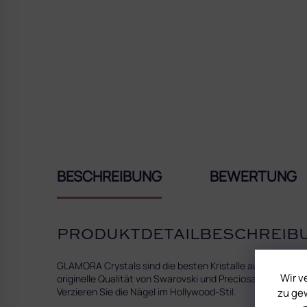
BESCHREIBUNG
BEWERTUNG
PRODUKTDETAILBESCHREIB
GLAMORA Crystals sind die besten Kristalle auf dem Markt
Wir v
originelle Qualität von Swarovski und Preciosa. Lassen Sie
Verzieren Sie die Nägel im Hollywood-Stil.
zu gew