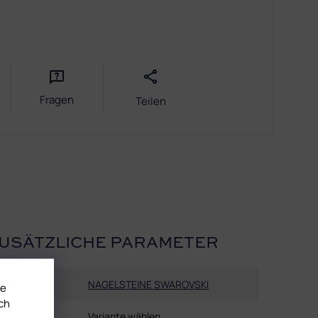
Fragen
Teilen
USÄTZLICHE PARAMETER
Kategorie
:
NAGELSTEINE SWAROVSKI
te
ch
EAN
:
Variante wählen