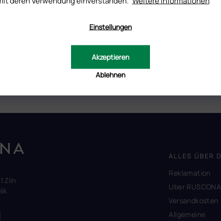
mit deren Verwendung einverstanden.
Weitere Informationen
Einstellungen
 nutzen sich nur minimal ab.
osa, direkt vom Hersteller.
Akzeptieren
 die Steinchen auf ihrem Platz bis zur weiteren Ergänzung hält,
Ablehnen
ALLES ÜBER 
Reklamation
1 Zlín
Uber RUSCON
ik
Versandkosten
Allgemeine