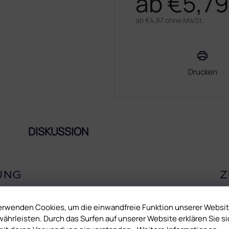
ab
€5,79
ab
€4,87
ohne MwSt.
Verkaufspreis:
Drucken
DISKUSSION
UNG
Z
, die Sie ihren Kundinnen gönnen können. Verlassen Sie sich auf
erwenden Cookies, um die einwandfreie Funktion unserer Websi
 sich mit tollem Glanz und einzigartiger Dauerhaftigkeit verblüffen.
ährleisten. Durch das Surfen auf unserer Website erklären Sie si