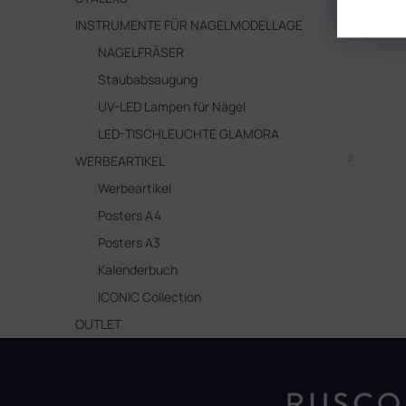
INSTRUMENTE FÜR NAGELMODELLAGE
NAGELFRÄSER
Staubabsaugung
UV-LED Lampen für Nägel
LED-TISCHLEUCHTE GLAMORA
WERBEARTIKEL
Werbeartikel
Posters A4
Posters A3
Kalenderbuch
ICONIC Collection
OUTLET
F
u
ß