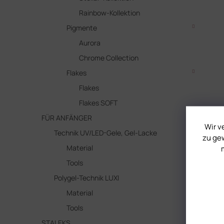
Rainbow-Kollektion
Pigmente
Aurora
Chrome Collection
Flakes
Flakes
Flakes SOFT
FÜR ANFÄNGER
Wir v
Technik UV/LED-Gele, Gel-Lacke
zu gew
Material
Tools
Polygel-Technik LUXI
Material
Tools
STALEKS