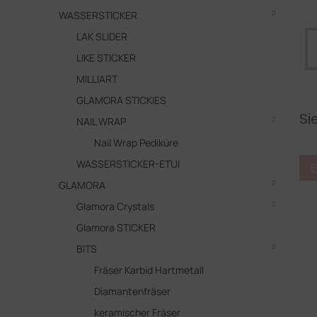
WASSERSTICKER
LAK SLIDER
LIKE STICKER
MILLIART
GLAMORA STICKIES
Si
NAIL WRAP
Nail Wrap Pediküre
WASSERSTICKER-ETUI
E
GLAMORA
Glamora Crystals
Glamora STICKER
BITS
Fräser Karbid Hartmetall
Diamantenfräser
keramischer Fräser