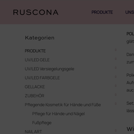
Zum
Inhalt
PRODUKTE
UNS
springen
S
Kategorien
e
POL
überspringen
Kategorien
i
glä
t
PRODUKTE
e
Dan
UV/LED GELE
n
zum
l
UV/LED Versiegelungsgele
e
Pol
UV/LED FARBGELE
i
Auf
s
GELLACKE
auc
t
ZUBEHÖR
e
Set
Pflegende Kosmetik für Hände und Füße
läss
Pflege für Hände und Nägel
Fußpflege
Wi
NAIL ART