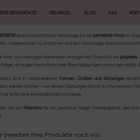
ERE GESCHICHTE
GELNÄGEL
BLOG
FAQ
KON
IERBITS
sind unverzichtbare Werkzeuge für ein
perfektes Finish
im Nage
tten, Unebenheiten zu entfernen und den Naturnagel sowie künstliche 
k ihrer hochwertigen Materialien ermöglichen Polierbits ein
präzises,
 Nagel, erzeugen keine Risse oder Beschädigungen und sorgen dafür, das
ierbits sind in verschiedenen
Formen, Größen und Körnungen
erhältl
satz wählen können – von feinen Glättungen bis hin zu intensiverem Pol
h für erfahrene Anwenderinnen zu Hause.
zen Sie auf
Polierbits
für ein perfektes Nagel-Polierergebnis, das Ihre
t.
r bereiten Ihre Produkte noch vor.