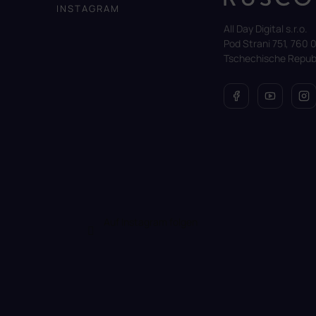
z
INSTAGRAM
e
All Day Digital s.r.o.
i
Pod Strani 751, 760 0
l
Tschechische Republ
e
Auf Instagram folgen