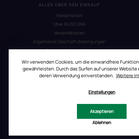
ALLES ÜBER DEN EINKAUF
Reklamation
Uber RUSCONA
Versandkosten
Allgemeine Geschäftsbedingungen
Datenschutzerklärung
Impressum
Wir verwenden Cookies, um die einwandfreie Funktion
Produktsicherheit
gewährleisten. Durch das Surfen auf unserer Website e
deren Verwendung einverstanden.
Weitere I
INFORMATIONEN FÜR SIE
Einstellungen
Kontakt
Warum Ruscona
Akzeptieren
Alles zum Verbot von TPO
Ablehnen
Glossar der Begriffe
RUSCONA und Nachhaltigkeit