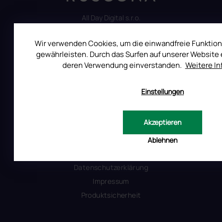
All Day Digital s.r.o.
Pod Strani 751, 760 01 Zlín
Tschechische Republik
Wir verwenden Cookies, um die einwandfreie Funktion
gewährleisten. Durch das Surfen auf unserer Website e
deren Verwendung einverstanden.
Weitere I
Einstellungen
ALLES ÜBER DEN EINKAUF
Reklamation
Akzeptieren
Uber RUSCONA
Versandkosten
Ablehnen
Allgemeine Geschäftsbedingungen
Datenschutzerklärung
Impressum
Produktsicherheit