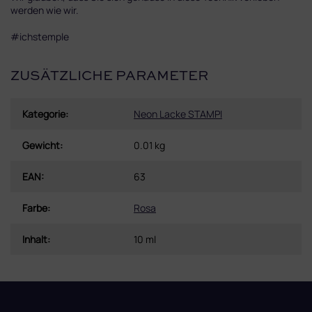
werden wie wir.
#ichstemple
ZUSÄTZLICHE PARAMETER
Kategorie
:
Neon Lacke STAMPI
Gewicht
:
0.01 kg
EAN
:
63
Farbe
:
Rosa
Inhalt
:
10 ml
F
u