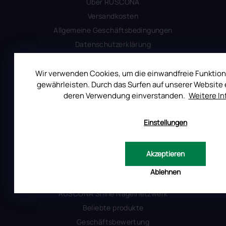
Uber RUSCONA
Versandkosten
Allgemeine Geschäftsbedingungen
Datenschutzerklärung
Impressum
Produktsicherheit
Wir verwenden Cookies, um die einwandfreie Funktion
gewährleisten. Durch das Surfen auf unserer Website e
deren Verwendung einverstanden.
Weitere I
INFORMATIONEN FÜR SIE
Einstellungen
Kontakt
Warum Ruscona
Alles zum Verbot von TPO
Akzeptieren
Glossar der Begriffe
Ablehnen
RUSCONA und Nachhaltigkeit
RUSCONA Shine Nagelnetzwerk
Beliebte produkte
Geschäftsbewertung