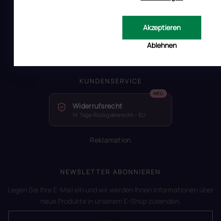
RUSCONA und Nachhaltigkeit
RUSCONA Shine Nagelnetzwerk
Akzeptieren
Beliebte produkte
Ablehnen
Geschäftsbewertung
KUNDENSERVICE
Widerrufsrecht
14 Tage Rückgaberecht – EU
Reklamation
NEWSLETTER ABONNIEREN
Legen Sie Ihre E-Mail ein und wir werden Ihnen Informationen über
neue Produkte in unserem E-Shop zusenden.
E-Mail