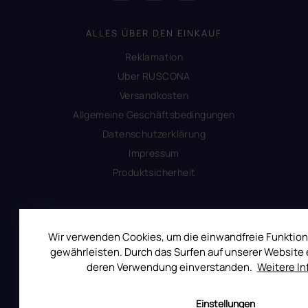
ALLES ÜBER DEN EINKAUF
Reklamation
Uber RUSCONA
Versandkosten
Allgemeine Geschäftsbedingungen
Datenschutzerklärung
Impressum
Produktsicherheit
INFORMATIONEN FÜR SIE
Wir verwenden Cookies, um die einwandfreie Funktion
Kontakt
gewährleisten. Durch das Surfen auf unserer Website e
Warum Ruscona
deren Verwendung einverstanden.
Weitere I
Alles zum Verbot von TPO
Glossar der Begriffe
Einstellungen