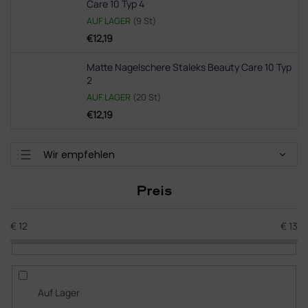
Care 10 Typ 4
AUF LAGER
(9 St)
€12,19
Matte Nagelschere Staleks Beauty Care 10 Typ
2
AUF LAGER
(20 St)
€12,19
P
Wir empfehlen
r
Günstigste
o
Preis
d
Teuerste
u
Meistverkauft
k
€
12
€
13
t
Alphabetisch
s
o
r
Auf Lager
t