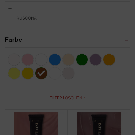
RUSCONA
Farbe
FILTER LÖSCHEN
L
i
s
t