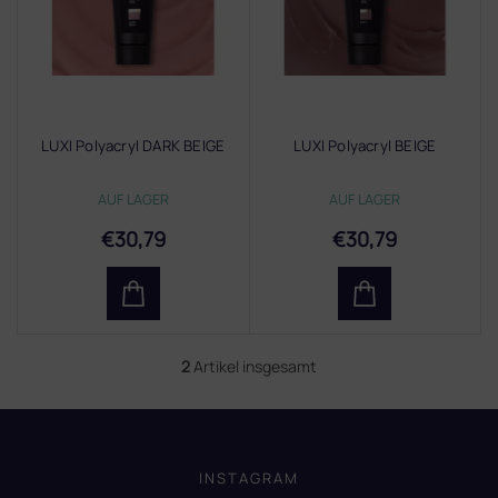
e
d
e
r
P
r
LUXI Polyacryl DARK BEIGE
LUXI Polyacryl BEIGE
o
d
AUF LAGER
AUF LAGER
u
k
€30,79
€30,79
t
e
2
Artikel insgesamt
S
t
e
F
u
u
e
ß
INSTAGRAM
r
z