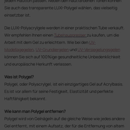
jedem Hautton passen. Neben den hautfarbenen Tönen können
Sie auch das transparente LUXI-Polygel wählen, das vielseitig
einsetzbar ist.
Die LUXI-Polyacrylgele werden in einer praktischen Tube verkauft.
Wir empfehlen Ihnen einen
Tubenauspresser
zu kaufen, um die
Arbeit mit dem Gel zu erleichtern. Wie bei den
UV-
Modellagegelen
,
UV-Grundiergelen
und
UV-Versiegelungsgelen
können Sie sich auf 100%ige gesundheitliche Unbedenklichkeit
und europäische Herkunft verlassen.
Was ist Polygel?
Polygel, oder Polyacrylgel, ist ein einzigartiges Gel auf Acrylbasis.
Es ist vor allem für seine Festigkeit, Elastizität und perfekte
Haftfähigkeit bekannt.
Wie kann man Polygel entfernen?
Polygel wird von Gelnägeln auf die gleiche Weise wie jedes andere
Gel entfernt, mit einem Aufsatz, der für die Entfernung von altem