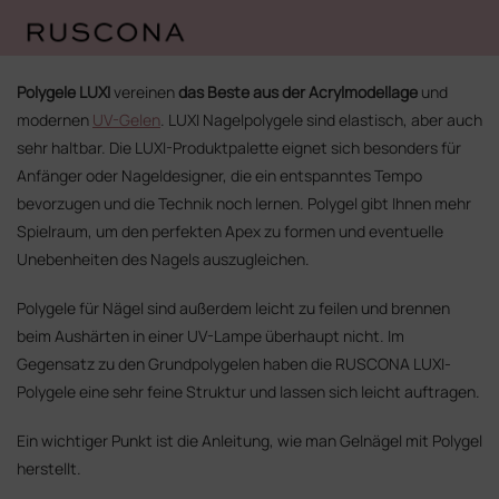
Zum
Inhalt
Polygele LUXI
vereinen
das Beste aus der Acrylmodellage
und
springen
modernen
UV-Gelen
. LUXI Nagelpolygele sind elastisch, aber auch
sehr haltbar. Die LUXI-Produktpalette eignet sich besonders für
Anfänger oder Nageldesigner, die ein entspanntes Tempo
bevorzugen und die Technik noch lernen. Polygel gibt Ihnen mehr
Spielraum, um den perfekten Apex zu formen und eventuelle
Unebenheiten des Nagels auszugleichen.
Polygele für Nägel sind außerdem leicht zu feilen und brennen
beim Aushärten in einer UV-Lampe überhaupt nicht. Im
Gegensatz zu den Grundpolygelen haben die RUSCONA LUXI-
Polygele eine sehr feine Struktur und lassen sich leicht auftragen.
Ein wichtiger Punkt ist die Anleitung, wie man Gelnägel mit Polygel
herstellt.