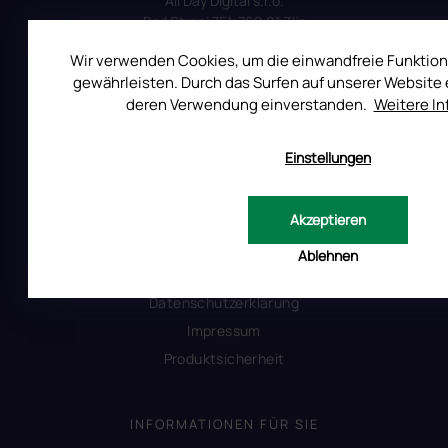
All Day Digital s.r.o.
Pod Strani 751, 760 01 Zlín
Tschechische Republik
Wir verwenden Cookies, um die einwandfreie Funktion
gewährleisten. Durch das Surfen auf unserer Website e
deren Verwendung einverstanden.
Weitere I
ALLES ÜBER DEN EINKAUF
Einstellungen
Reklamation
Uber RUSCONA
Akzeptieren
Versandkosten
Ablehnen
Allgemeine Geschäftsbedingungen
Datenschutzerklärung
Impressum
Produktsicherheit
INFORMATIONEN FÜR SIE