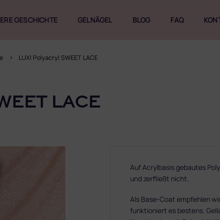
ERE GESCHICHTE
GELNÄGEL
BLOG
FAQ
KON
e
LUXI Polyacryl SWEET LACE
WEET LACE
Auf Acrylbasis gebautes Poly
und zerfließt nicht.
Als Base-Coat empfehlen wir
funktioniert es bestens. Gel