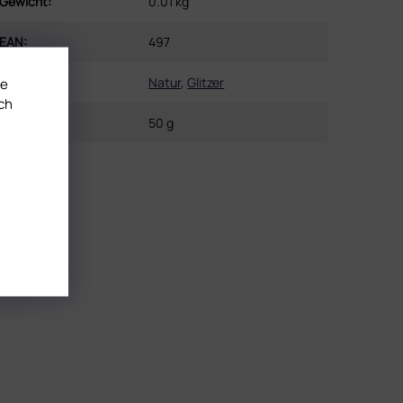
Gewicht
:
0.01 kg
EAN
:
497
Farbe
:
Natur
,
Glitzer
te
ch
Inhalt
:
50 g