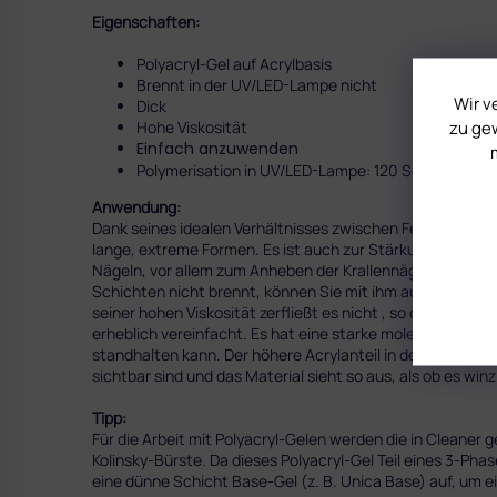
Eigenschaften:
Polyacryl-Gel auf Acrylbasis
Brennt in der UV/LED-Lampe nicht
Wir v
Dick
zu gew
Hohe Viskosität
Einfach anzuwenden
Polymerisation in UV/LED-Lampe: 120 Sekunden
Anwendung:
Dank seines idealen Verhältnisses zwischen Festigkeit und 
lange, extreme Formen. Es ist auch zur Stärkung der Natu
Nägeln, vor allem zum
Anheben der Krallennäg
el . Da es 
Schichten nicht brennt, können Sie mit ihm auch lange N
seiner hohen Viskosität zerfließt es nicht , so dass Sie
meh
erheblich vereinfacht. Es hat eine starke molekulare Bi
standhalten kann. Der höhere Acrylanteil in der Zusammen
sichtbar sind und das Material sieht so aus, als ob es
winz
Tipp:
Für die Arbeit mit Polyacryl-Gelen werden die in Cleaner
Kolinsky-Bürste. Da dieses Polyacryl-Gel Teil eines 3-Pha
eine dünne Schicht Base-Gel (z. B. Unica Base) auf, um 