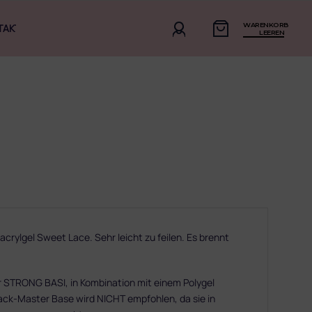
WARENKORB
TAKT
LEEREN
acrylgel Sweet Lace. Sehr leicht zu feilen. Es brennt
 STRONG BASI, in Kombination mit einem Polygel
lack-Master Base wird NICHT empfohlen, da sie in