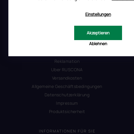
All Day Digital s.r.o.
Pod Strani 751, 760 01 Zlín
Einstellungen
Tschechische Republik
Akzeptieren
Ablehnen
ALLES ÜBER DEN EINKAUF
Reklamation
Uber RUSCONA
Versandkosten
Allgemeine Geschäftsbedingungen
Datenschutzerklärung
Impressum
Produktsicherheit
INFORMATIONEN FÜR SIE