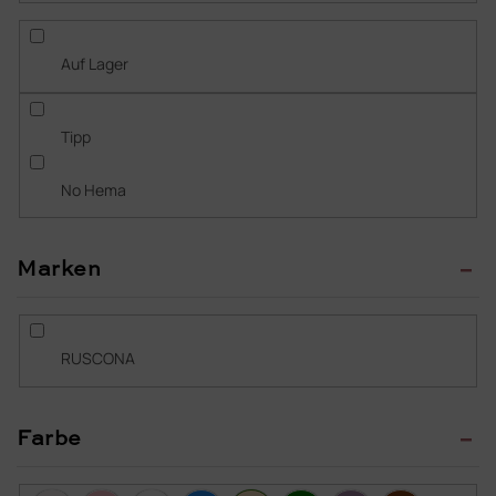
s
o
r
Auf Lager
t
i
e
Tipp
r
u
No Hema
n
g
Marken
RUSCONA
Farbe