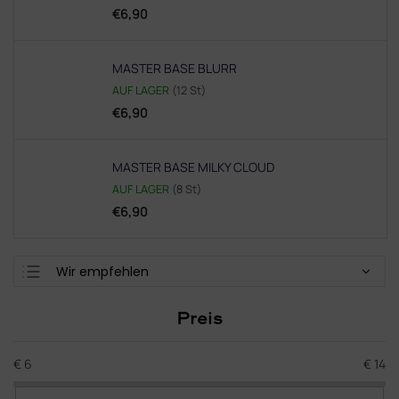
€6,90
MASTER BASE BLURR
AUF LAGER
(12 St)
€6,90
MASTER BASE MILKY CLOUD
AUF LAGER
(8 St)
€6,90
P
Wir empfehlen
r
Günstigste
o
Preis
d
Teuerste
u
Meistverkauft
k
€
6
€
14
t
Alphabetisch