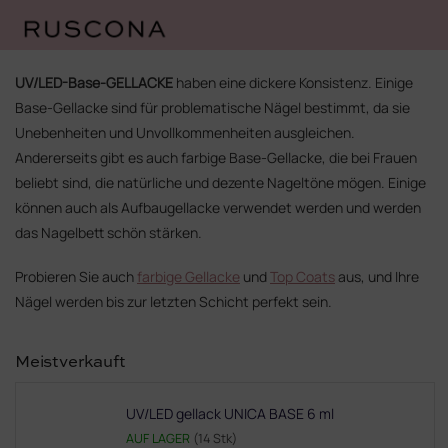
Zum
Inhalt
UV/LED-Base-GELLACKE
haben eine dickere Konsistenz. Einige
springen
Base-Gellacke sind für problematische Nägel bestimmt, da sie
Unebenheiten und Unvollkommenheiten ausgleichen.
Andererseits gibt es auch farbige Base-Gellacke, die bei Frauen
beliebt sind, die natürliche und dezente Nageltöne mögen. Einige
können auch als Aufbaugellacke verwendet werden und werden
das Nagelbett schön stärken.
Probieren Sie auch
farbige Gellacke
und
Top Coats
aus, und Ihre
Nägel werden bis zur letzten Schicht perfekt sein.
Meistverkauft
UV/LED gellack UNICA BASE 6 ml
AUF LAGER
(14 Stk)