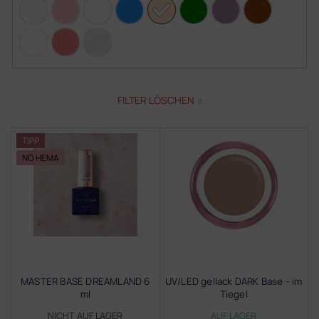
FILTER LÖSCHEN
L
TIPP
i
NO HEMA
s
t
e
d
e
r
P
r
MASTER BASE DREAMLAND 6
UV/LED gellack DARK Base - im
o
ml
Tiegel
d
NICHT AUF LAGER
AUF LAGER