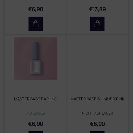
u
k
€6,90
€13,89
t
e
MASTER BASE DARLING
MASTER BASE SHIMMER PINK
AUF LAGER
NICHT AUF LAGER
€6,90
€6,90