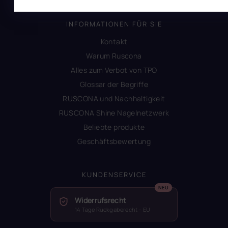
INFORMATIONEN FÜR SIE
Kontakt
Warum Ruscona
Alles zum Verbot von TPO
Glossar der Begriffe
RUSCONA und Nachhaltigkeit
RUSCONA Shine Nagelnetzwerk
Beliebte produkte
Geschäftsbewertung
KUNDENSERVICE
Widerrufsrecht
14 Tage Rückgaberecht – EU