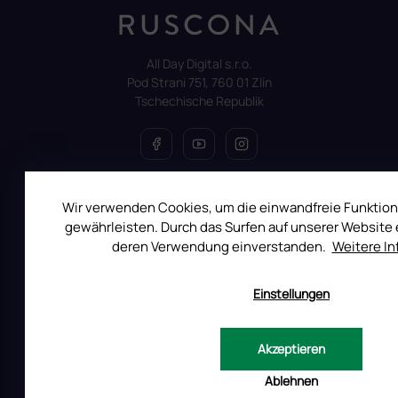
All Day Digital s.r.o.
Pod Strani 751, 760 01 Zlín
Tschechische Republik
ALLES ÜBER DEN EINKAUF
Wir verwenden Cookies, um die einwandfreie Funktion
gewährleisten. Durch das Surfen auf unserer Website e
Reklamation
deren Verwendung einverstanden.
Weitere I
Uber RUSCONA
Versandkosten
Einstellungen
Allgemeine Geschäftsbedingungen
Datenschutzerklärung
Akzeptieren
Impressum
Ablehnen
Produktsicherheit