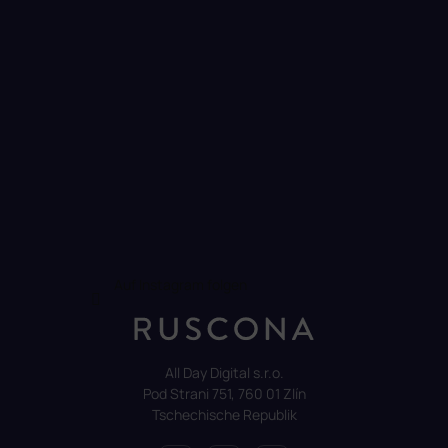
e
Auf Instagram folgen
All Day Digital s.r.o.
Pod Strani 751, 760 01 Zlín
Tschechische Republik