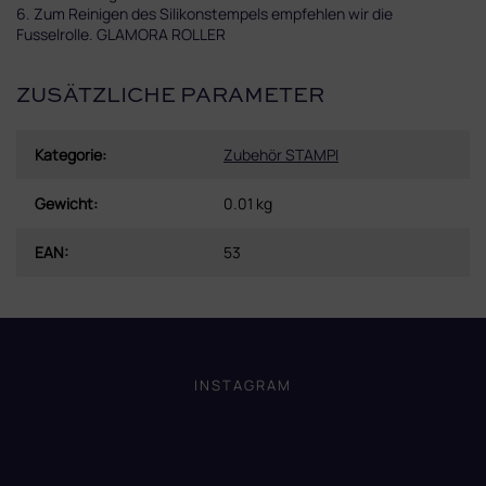
6. Zum Reinigen des Silikonstempels empfehlen wir die
Fusselrolle. GLAMORA ROLLER
ZUSÄTZLICHE PARAMETER
Kategorie
:
Zubehör STAMPI
Gewicht
:
0.01 kg
EAN
:
53
F
u
ß
INSTAGRAM
z
e
i
l