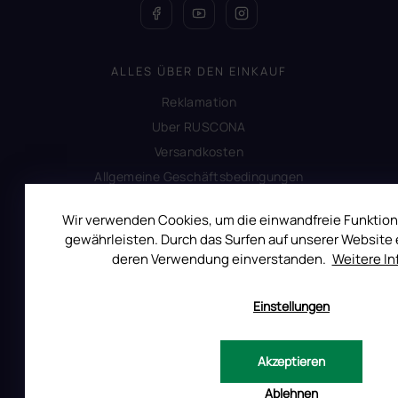
ALLES ÜBER DEN EINKAUF
Reklamation
Uber RUSCONA
Versandkosten
Allgemeine Geschäftsbedingungen
Datenschutzerklärung
Wir verwenden Cookies, um die einwandfreie Funktion
Impressum
gewährleisten. Durch das Surfen auf unserer Website e
Produktsicherheit
deren Verwendung einverstanden.
Weitere I
Einstellungen
INFORMATIONEN FÜR SIE
Kontakt
Akzeptieren
Warum Ruscona
Alles zum Verbot von TPO
Ablehnen