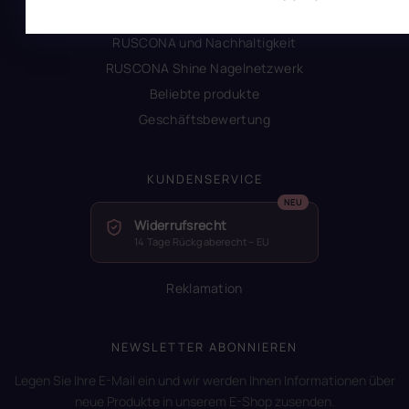
Glossar der Begriffe
RUSCONA und Nachhaltigkeit
RUSCONA Shine Nagelnetzwerk
Beliebte produkte
Geschäftsbewertung
KUNDENSERVICE
Widerrufsrecht
14 Tage Rückgaberecht – EU
Reklamation
NEWSLETTER ABONNIEREN
Legen Sie Ihre E-Mail ein und wir werden Ihnen Informationen über
neue Produkte in unserem E-Shop zusenden.