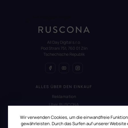
Auf Instagram folgen
All Day Digital s.r.o.
Pod Strani 751, 760 01 Zlín
Tschechische Republik
ALLES ÜBER DEN EINKAUF
Reklamation
Uber RUSCONA
Versandkosten
Wir verwenden Cookies, um die einwandfreie Funktion
Allgemeine Geschäftsbedingungen
gewährleisten. Durch das Surfen auf unserer Website e