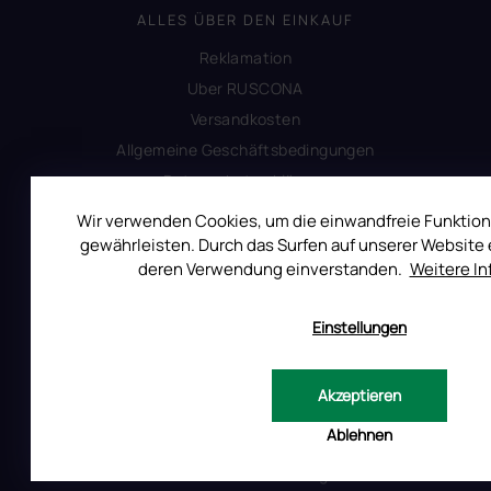
ALLES ÜBER DEN EINKAUF
Reklamation
Uber RUSCONA
Versandkosten
Allgemeine Geschäftsbedingungen
Datenschutzerklärung
Impressum
Wir verwenden Cookies, um die einwandfreie Funktion
Produktsicherheit
gewährleisten. Durch das Surfen auf unserer Website e
deren Verwendung einverstanden.
Weitere I
INFORMATIONEN FÜR SIE
Einstellungen
Kontakt
Warum Ruscona
Akzeptieren
Alles zum Verbot von TPO
Ablehnen
Glossar der Begriffe
RUSCONA und Nachhaltigkeit