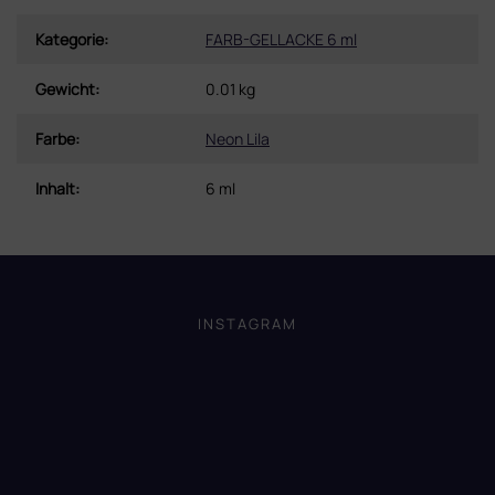
Kategorie
:
FARB-GELLACKE 6 ml
Gewicht
:
0.01 kg
Farbe
:
Neon Lila
Inhalt
:
6 ml
F
u
ß
INSTAGRAM
z
e
i
l
e