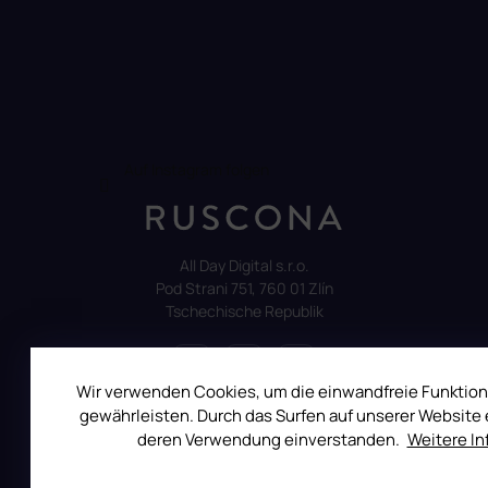
Auf Instagram folgen
All Day Digital s.r.o.
Pod Strani 751, 760 01 Zlín
Tschechische Republik
Wir verwenden Cookies, um die einwandfreie Funktion
gewährleisten. Durch das Surfen auf unserer Website e
ALLES ÜBER DEN EINKAUF
deren Verwendung einverstanden.
Weitere I
Reklamation