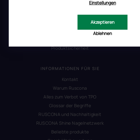
Einstellungen
Uber RUSCONA
Versandkosten
Allgemeine Geschäftsbedingungen
Akzeptieren
Datenschutzerklärung
Ablehnen
Impressum
Produktsicherheit
INFORMATIONEN FÜR SIE
Kontakt
Warum Ruscona
Alles zum Verbot von TPO
Glossar der Begriffe
RUSCONA und Nachhaltigkeit
RUSCONA Shine Nagelnetzwerk
Beliebte produkte