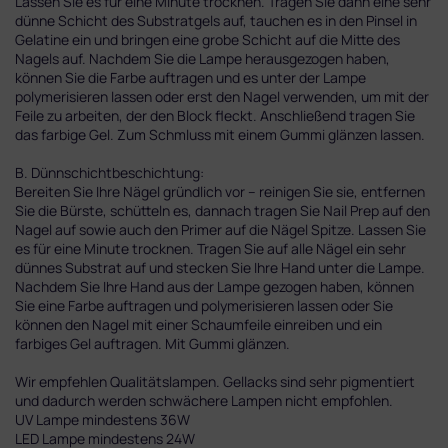
Lassen Sie es für eine Minute trocknen. Tragen Sie dann eine sehr
dünne Schicht des Substratgels auf, tauchen es in den Pinsel in
Gelatine ein und bringen eine grobe Schicht auf die Mitte des
Nagels auf. Nachdem Sie die Lampe herausgezogen haben,
können Sie die Farbe auftragen und es unter der Lampe
polymerisieren lassen oder erst den Nagel verwenden, um mit der
Feile zu arbeiten, der den Block fleckt. Anschließend tragen Sie
das farbige Gel. Zum Schmluss mit einem Gummi glänzen lassen.
B. Dünnschichtbeschichtung:
Bereiten Sie Ihre Nägel gründlich vor – reinigen Sie sie, entfernen
Sie die Bürste, schütteln es, dannach tragen Sie Nail Prep auf den
Nagel auf sowie auch den Primer auf die Nägel Spitze. Lassen Sie
es für eine Minute trocknen. Tragen Sie auf alle Nägel ein sehr
dünnes Substrat auf und stecken Sie Ihre Hand unter die Lampe.
Nachdem Sie Ihre Hand aus der Lampe gezogen haben, können
Sie eine Farbe auftragen und polymerisieren lassen oder Sie
können den Nagel mit einer Schaumfeile einreiben und ein
farbiges Gel auftragen. Mit Gummi glänzen.
Wir empfehlen Qualitätslampen. Gellacks sind sehr pigmentiert
und dadurch werden schwächere Lampen nicht empfohlen.
UV Lampe mindestens 36W
LED Lampe mindestens 24W