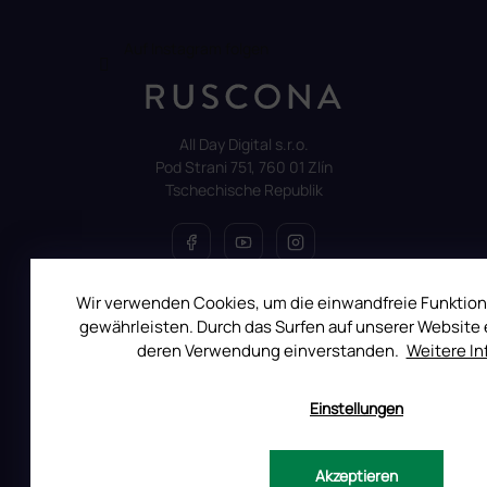
Auf Instagram folgen
All Day Digital s.r.o.
Pod Strani 751, 760 01 Zlín
Tschechische Republik
Wir verwenden Cookies, um die einwandfreie Funktion
ALLES ÜBER DEN EINKAUF
gewährleisten. Durch das Surfen auf unserer Website e
deren Verwendung einverstanden.
Weitere I
Reklamation
Uber RUSCONA
Einstellungen
Versandkosten
Allgemeine Geschäftsbedingungen
Datenschutzerklärung
Akzeptieren