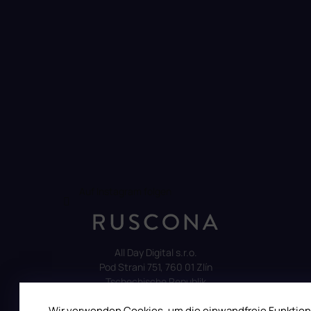
Auf Instagram folgen
All Day Digital s.r.o.
Pod Strani 751, 760 01 Zlín
Tschechische Republik
Wir verwenden Cookies, um die einwandfreie Funktion