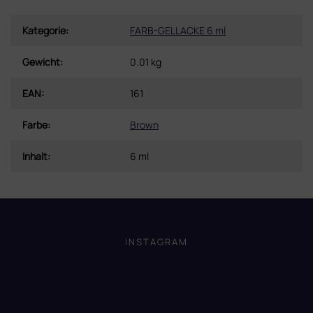
Kategorie
:
FARB-GELLACKE 6 ml
Gewicht
:
0.01 kg
EAN
:
161
Farbe
:
Brown
Inhalt
:
6 ml
F
u
ß
INSTAGRAM
z
e
i
l
e