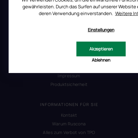
gewährleisten. Durch das Surfen auf unserer Website e
deren Verwendung einverstanden.
Weitere I
ALLES ÜBER DEN EINKAUF
Einstellungen
Reklamation
Uber RUSCONA
Akzeptieren
Versandkosten
Allgemeine Geschäftsbedingungen
Ablehnen
Datenschutzerklärung
Impressum
Produktsicherheit
INFORMATIONEN FÜR SIE
Kontakt
Warum Ruscona
Alles zum Verbot von TPO