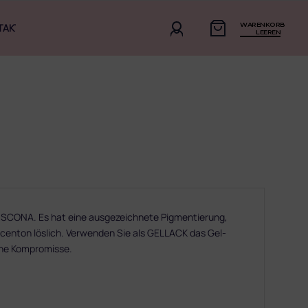
WARENKORB
TAKT
LEEREN
ONA. Es hat eine ausgezeichnete Pigmentierung,
n Acenton löslich. Verwenden Sie als GELLACK das Gel-
hne Kompromisse.