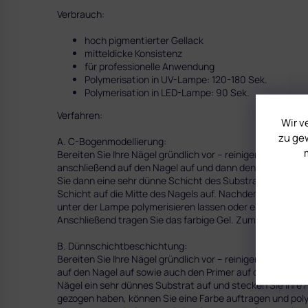
Verbrauch:
hoch pigmentierter Gellack
mitteldicke Konsistenz
für professionelle Anwendung
Polymerisation in UV-Lampe: 120-180 Sek.
Polymerisation in LED-Lampe: 90 Sek.
Verfahren:
Wir v
zu gew
A. C-Bogenmodellierung:
Bereiten Sie Ihre Nägel gründlich vor – reinigen Sie die, e
anschließend auf den Nagel auf und dann den Primer auf d
Sie dann eine sehr dünne Schicht des Substratgels auf, ta
Schicht auf die Mitte des Nagels auf. Nachdem Sie die L
unter der Lampe polymerisieren lassen oder erst den Nagel
Anschließend tragen Sie das farbige Gel. Zum Schmluss 
B. Dünnschichtbeschichtung:
Bereiten Sie Ihre Nägel gründlich vor – reinigen Sie sie, e
auf den Nagel auf sowie auch den Primer auf die Nägel Spi
Nägel ein sehr dünnes Substrat auf und stecken Sie Ihr
gezogen haben, können Sie eine Farbe auftragen und poly