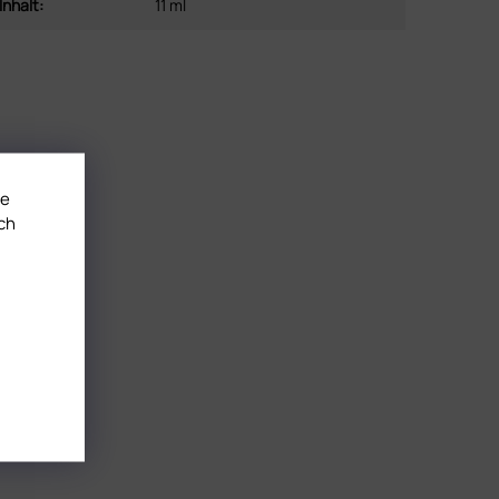
Inhalt
:
11 ml
te
ch