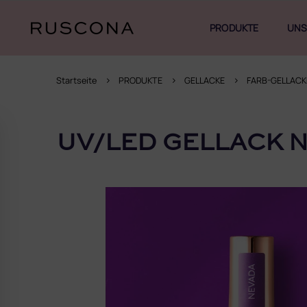
Zum
Inhalt
PRODUKTE
UNS
springen
Startseite
PRODUKTE
GELLACKE
FARB-GELLACK
S
e
UV/LED GELLACK N
i
t
e
n
l
e
i
s
t
e