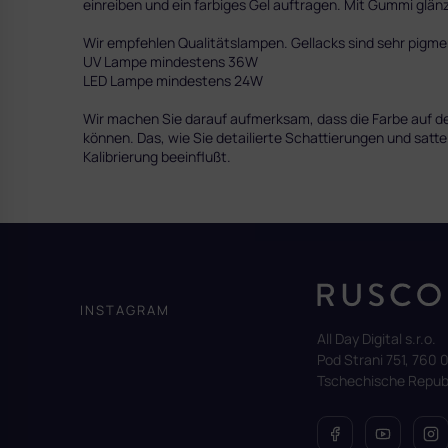
einreiben und ein farbiges Gel auftragen. Mit Gummi glän
Wir empfehlen Qualitätslampen. Gellacks sind sehr pig
UV Lampe mindestens 36W
LED Lampe mindestens 24W
Wir machen Sie darauf aufmerksam, dass die Farbe auf dem
können. Das, wie Sie detailierte Schattierungen und satte
Kalibrierung beeinflußt.
F
u
ß
z
INSTAGRAM
e
All Day Digital s.r.o.
i
Pod Strani 751, 760 0
l
Tschechische Republ
e