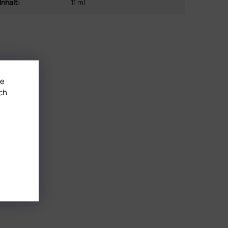
Inhalt
:
11 ml
te
ch