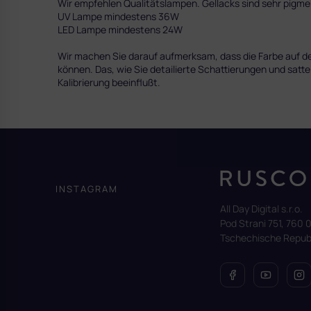
Wir empfehlen Qualitätslampen. Gellacks sind sehr pig
UV Lampe mindestens 36W
LED Lampe mindestens 24W
Wir machen Sie darauf aufmerksam, dass die Farbe auf dem
können. Das, wie Sie detailierte Schattierungen und satte
Kalibrierung beeinflußt.
F
u
ß
z
INSTAGRAM
e
All Day Digital s.r.o.
i
Pod Strani 751, 760 0
l
Tschechische Republ
e