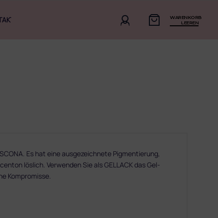
WARENKORB
TAKT
LEEREN
NA. Es hat eine ausgezeichnete Pigmentierung,
n Acenton löslich. Verwenden Sie als GELLACK das Gel-
hne Kompromisse.