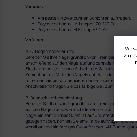
Verbrauch:
Am besten in zwei dünnen Schichten auftragen.
Polymerisation in UV-Lampe: 120-180 Sek.
Polymerisation in LED-Lampe: 90 Sek.
Verfahren:
Wir v
A. C-Bogenmodellierung:
zu gew
Bereiten Sie Ihre Nägel gründlich vor – reinigen Sie die, e
anschließend auf den Nagel auf und dann den Primer auf d
Sie dann eine sehr dünne Schicht des Substratgels auf, ta
Schicht auf die Mitte des Nagels auf. Nachdem Sie die L
unter der Lampe polymerisieren lassen oder erst den Nagel
Anschließend tragen Sie das farbige Gel. Zum Schmluss 
B. Dünnschichtbeschichtung:
Bereiten Sie Ihre Nägel gründlich vor – reinigen Sie sie, e
auf den Nagel auf sowie auch den Primer auf die Nägel Spi
Nägel ein sehr dünnes Substrat auf und stecken Sie Ihr
gezogen haben, können Sie eine Farbe auftragen und poly
einreiben und ein farbiges Gel auftragen. Mit Gummi glän