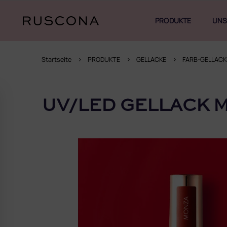
Zum
Inhalt
PRODUKTE
UNS
springen
Startseite
PRODUKTE
GELLACKE
FARB-GELLACK
S
e
UV/LED GELLACK 
i
t
e
n
l
e
i
s
t
e