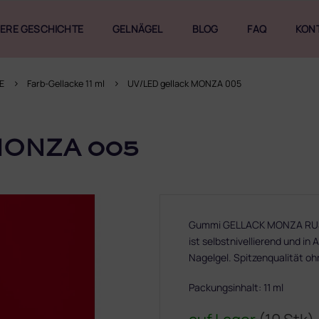
ERE GESCHICHTE
GELNÄGEL
BLOG
FAQ
KON
E
Farb-Gellacke 11 ml
UV/LED gellack MONZA 005
MONZA 005
Gummi GELLACK MONZA RUSCO
ist selbstnivellierend und i
Nagelgel. Spitzenqualität o
Packungsinhalt: 11 ml