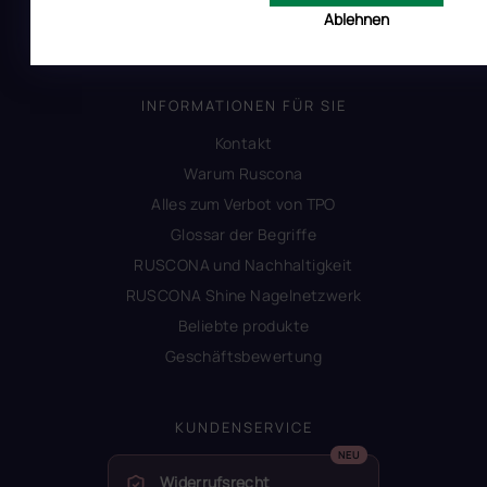
Impressum
Ablehnen
Produktsicherheit
INFORMATIONEN FÜR SIE
Kontakt
Warum Ruscona
Alles zum Verbot von TPO
Glossar der Begriffe
RUSCONA und Nachhaltigkeit
RUSCONA Shine Nagelnetzwerk
Beliebte produkte
Geschäftsbewertung
KUNDENSERVICE
Widerrufsrecht