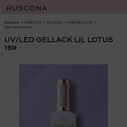
Zum
Inhalt
Startseite
PRODUKTE
GELLACKE
FARB-GELLACKE
springen
Farb-Gellacke 11 ml
UV/LED GELLACK LIL LOTUS
159