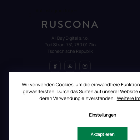
Auf Instagram folgen
All Day Digital s.r.o.
Pod Strani 751, 760 01 Zlín
Tschechische Republik
Wir verwenden Cookies, um die einwandfreie Funktion
ALLES ÜBER DEN EINKAUF
gewährleisten. Durch das Surfen auf unserer Website e
Reklamation
deren Verwendung einverstanden.
Weitere I
Uber RUSCONA
Einstellungen
Versandkosten
Allgemeine Geschäftsbedingungen
Datenschutzerklärung
Akzeptieren