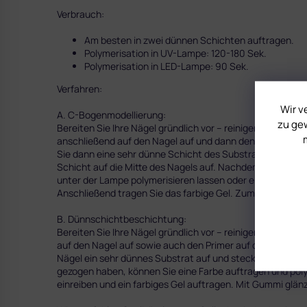
Verbrauch:
Am besten in zwei dünnen Schichten auftragen.
Polymerisation in UV-Lampe: 120-180 Sek.
Polymerisation in LED-Lampe: 90 Sek.
Verfahren:
Wir v
A. C-Bogenmodellierung:
zu gew
Bereiten Sie Ihre Nägel gründlich vor – reinigen Sie die, e
anschließend auf den Nagel auf und dann den Primer auf d
Sie dann eine sehr dünne Schicht des Substratgels auf, ta
Schicht auf die Mitte des Nagels auf. Nachdem Sie die L
unter der Lampe polymerisieren lassen oder erst den Nagel
Anschließend tragen Sie das farbige Gel. Zum Schmluss 
B. Dünnschichtbeschichtung:
Bereiten Sie Ihre Nägel gründlich vor – reinigen Sie sie, e
auf den Nagel auf sowie auch den Primer auf die Nägel Spi
Nägel ein sehr dünnes Substrat auf und stecken Sie Ihr
gezogen haben, können Sie eine Farbe auftragen und poly
einreiben und ein farbiges Gel auftragen. Mit Gummi glän