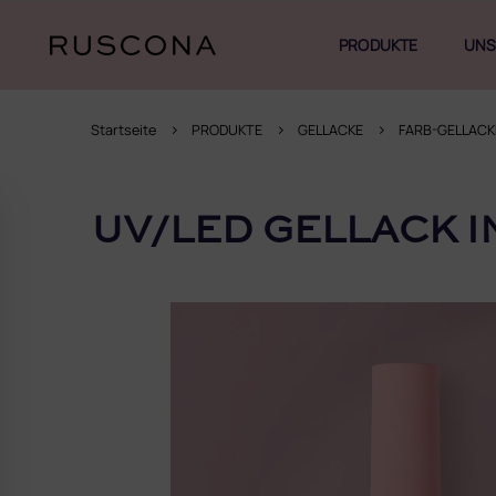
Zum
Inhalt
PRODUKTE
UNS
springen
Startseite
PRODUKTE
GELLACKE
FARB-GELLACK
S
e
UV/LED GELLACK I
i
t
e
n
l
e
i
s
t
e