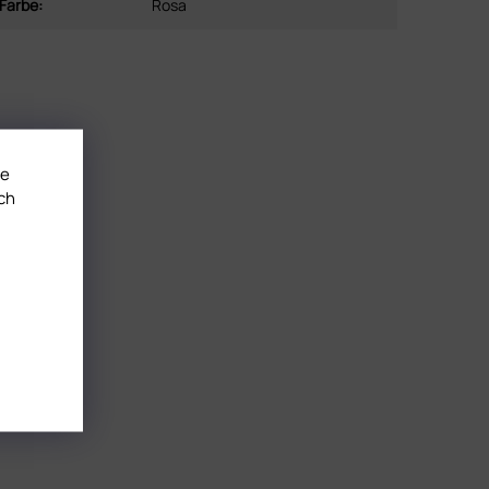
Farbe
:
Rosa
te
ch