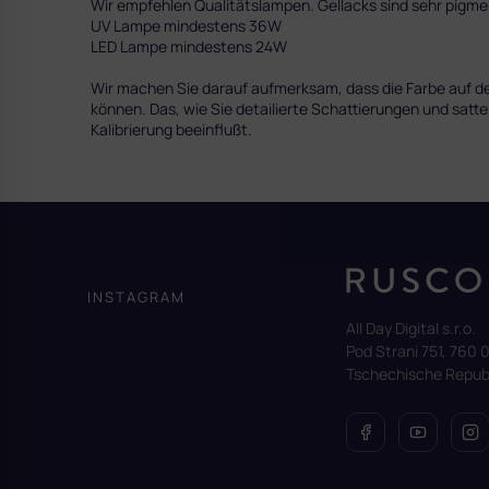
Wir empfehlen Qualitätslampen. Gellacks sind sehr pig
UV Lampe mindestens 36W
LED Lampe mindestens 24W
Wir machen Sie darauf aufmerksam, dass die Farbe auf dem
können. Das, wie Sie detailierte Schattierungen und satte
Kalibrierung beeinflußt.
F
u
ß
z
INSTAGRAM
e
All Day Digital s.r.o.
i
Pod Strani 751, 760 0
l
Tschechische Republ
e