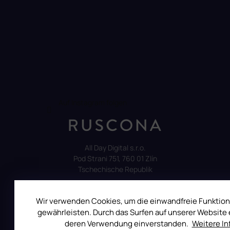
Auf Instagram folgen
All Day Digital s.r.o.
Pod Strani 751, 760 01 Zlín
Tschechische Republik
Wir verwenden Cookies, um die einwandfreie Funktion
gewährleisten. Durch das Surfen auf unserer Website e
deren Verwendung einverstanden.
Weitere I
ALLES ÜBER DEN EINKAUF