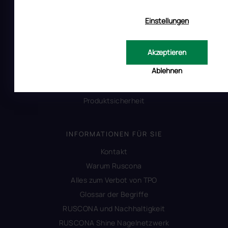
Reklamation
Einstellungen
Uber RUSCONA
Versandkosten
Akzeptieren
Allgemeine Geschäftsbedingungen
Ablehnen
Datenschutzerklärung
Impressum
Produktsicherheit
INFORMATIONEN FÜR SIE
Kontakt
Warum Ruscona
Alles zum Verbot von TPO
Glossar der Begriffe
RUSCONA und Nachhaltigkeit
RUSCONA Shine Nagelnetzwerk