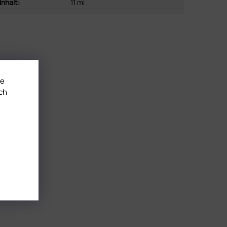
Inhalt
:
11 ml
te
ch