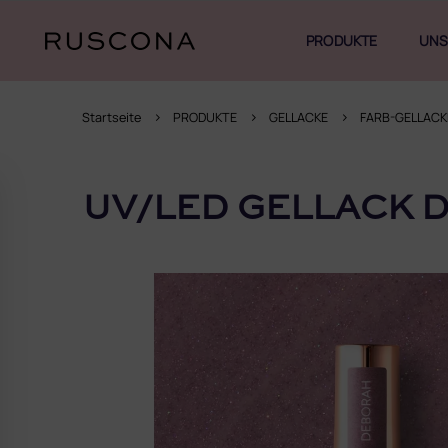
Zum
Inhalt
PRODUKTE
UNS
springen
Startseite
PRODUKTE
GELLACKE
FARB-GELLACK
S
e
UV/LED GELLACK 
i
t
e
n
l
e
i
s
t
e