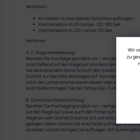
Verbrauch:
Am besten in zwei dünnen Schichten auftragen.
Polymerisation in UV-Lampe: 120-180 Sek.
Polymerisation in LED-Lampe: 90 Sek.
Verfahren:
Wir v
A. C-Bogenmodellierung:
zu gew
Bereiten Sie Ihre Nägel gründlich vor – reinigen Sie die, e
anschließend auf den Nagel auf und dann den Primer auf d
Sie dann eine sehr dünne Schicht des Substratgels auf, ta
Schicht auf die Mitte des Nagels auf. Nachdem Sie die L
unter der Lampe polymerisieren lassen oder erst den Nagel
Anschließend tragen Sie das farbige Gel. Zum Schmluss 
B. Dünnschichtbeschichtung:
Bereiten Sie Ihre Nägel gründlich vor – reinigen Sie sie, e
auf den Nagel auf sowie auch den Primer auf die Nägel Spi
Nägel ein sehr dünnes Substrat auf und stecken Sie Ihr
gezogen haben, können Sie eine Farbe auftragen und poly
einreiben und ein farbiges Gel auftragen. Mit Gummi glän