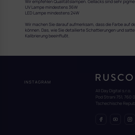
Wir empfehlen Qualitätslampen. Gellacks sind sehr pig
UV Lampe mindestens 36W
LED Lampe mindestens 24W
Wir machen Sie darauf aufmerksam, dass die Farbe auf dem
können. Das, wie Sie detailierte Schattierungen und satte
Kalibrierung beeinflußt.
F
u
ß
z
INSTAGRAM
e
All Day Digital s.r.o.
i
Pod Strani 751, 760 0
l
Tschechische Republ
e