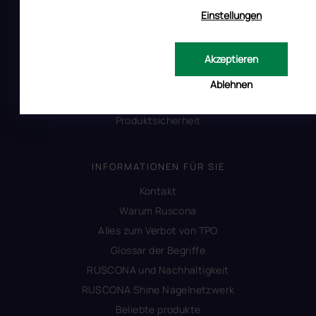
Reklamation
Einstellungen
Uber RUSCONA
Versandkosten
Akzeptieren
Allgemeine Geschäftsbedingungen
Datenschutzerklärung
Ablehnen
Impressum
Produktsicherheit
INFORMATIONEN FÜR SIE
Kontakt
Warum Ruscona
Alles zum Verbot von TPO
Glossar der Begriffe
RUSCONA und Nachhaltigkeit
RUSCONA Shine Nagelnetzwerk
Beliebte produkte