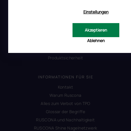
Reklamation
Einstellungen
Uber RUSCONA
Versandkosten
Akzeptieren
Allgemeine Geschäftsbedingungen
Ablehnen
Datenschutzerklärung
Impressum
Produktsicherheit
INFORMATIONEN FÜR SIE
Kontakt
Warum Ruscona
Alles zum Verbot von TPO
Glossar der Begriffe
RUSCONA und Nachhaltigkeit
RUSCONA Shine Nagelnetzwerk