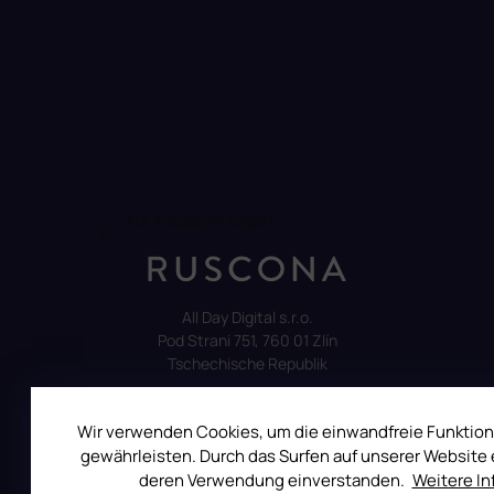
Auf Instagram folgen
All Day Digital s.r.o.
Pod Strani 751, 760 01 Zlín
Tschechische Republik
Wir verwenden Cookies, um die einwandfreie Funktion
gewährleisten. Durch das Surfen auf unserer Website e
deren Verwendung einverstanden.
Weitere I
ALLES ÜBER DEN EINKAUF