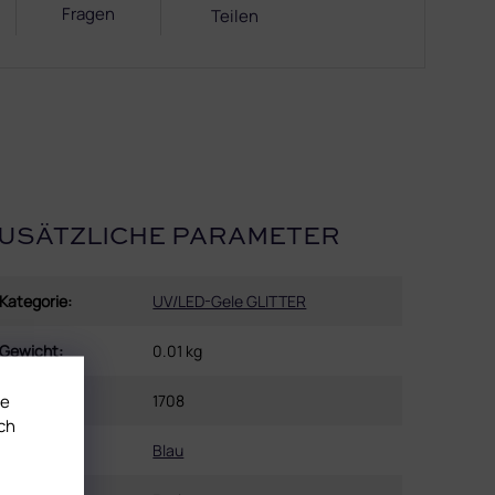
Fragen
Teilen
USÄTZLICHE PARAMETER
Kategorie
:
UV/LED-Gele GLITTER
Gewicht
:
0.01 kg
te
EAN
:
1708
ch
Farbe
:
Blau