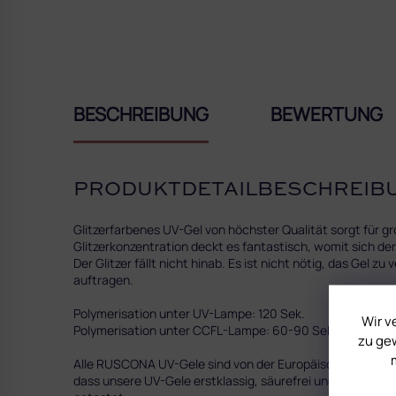
BESCHREIBUNG
BEWERTUNG
PRODUKTDETAILBESCHREIB
Glitzerfarbenes UV-Gel von höchster Qualität sorgt für g
Glitzerkonzentration deckt es fantastisch, womit sich de
Der Glitzer fällt nicht hinab. Es ist nicht nötig, das Gel z
auftragen.
Polymerisation unter UV-Lampe: 120 Sek.
Wir v
Polymerisation unter CCFL-Lampe: 60-90 Sek.
zu gew
Alle RUSCONA UV-Gele sind von der Europäischen Kommissi
dass unsere UV-Gele erstklassig, säurefrei und frei von g