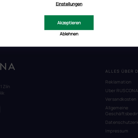
Einstellungen
iner allergischen Reaktion ist sehr gering.
em Bild und die tatsächliche Farbe voneinander abweichen können.
Akzeptieren
tät Ihres Endgerätes beeinflusst.
Ablehnen
ALLES ÜBER 
Reklamation
1 Zlín
Uber RUSCON
ik
Versandkosten
Allgemeine
Geschäftsbedi
Datenschutzerk
Impressum