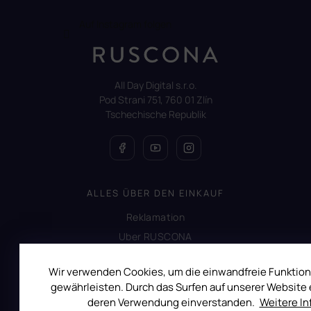
Auf Instagram folgen
All Day Digital s.r.o.
Pod Strani 751, 760 01 Zlín
Tschechische Republik
ALLES ÜBER DEN EINKAUF
Reklamation
Uber RUSCONA
Versandkosten
Wir verwenden Cookies, um die einwandfreie Funktion
Allgemeine Geschäftsbedingungen
gewährleisten. Durch das Surfen auf unserer Website e
Datenschutzerklärung
deren Verwendung einverstanden.
Weitere I