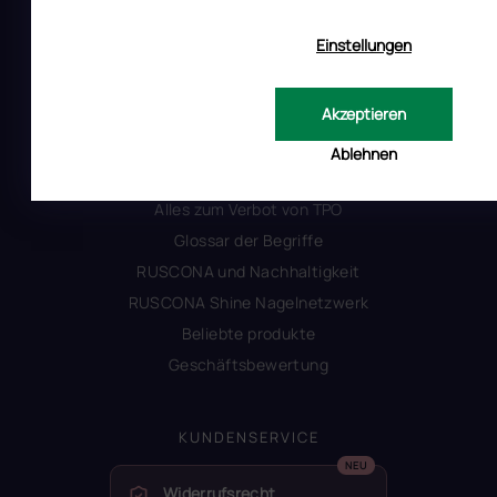
Impressum
Produktsicherheit
Einstellungen
INFORMATIONEN FÜR SIE
Akzeptieren
Kontakt
Ablehnen
Warum Ruscona
Alles zum Verbot von TPO
Glossar der Begriffe
RUSCONA und Nachhaltigkeit
RUSCONA Shine Nagelnetzwerk
Beliebte produkte
Geschäftsbewertung
KUNDENSERVICE
Widerrufsrecht