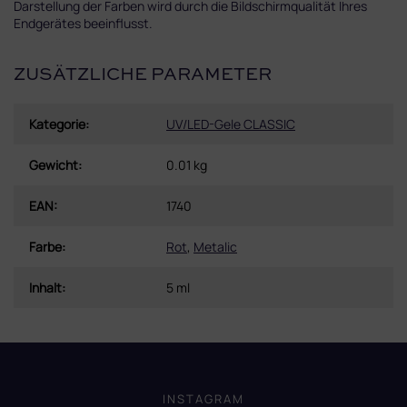
Darstellung der Farben wird durch die Bildschirmqualität Ihres
Endgerätes beeinflusst.
ZUSÄTZLICHE PARAMETER
Kategorie
:
UV/LED-Gele CLASSIC
Gewicht
:
0.01 kg
EAN
:
1740
Farbe
:
Rot
,
Metalic
Inhalt
:
5 ml
F
u
ß
INSTAGRAM