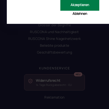
Kontakt
Akzeptieren
Warum Ruscona
Ablehnen
Alles zum Verbot von TPO
Glossar der Begriffe
RUSCONA und Nachhaltigkeit
RUSCONA Shine Nagelnetzwerk
Beliebte produkte
Geschäftsbewertung
KUNDENSERVICE
Widerrufsrecht
14 Tage Rückgaberecht – EU
Reklamation