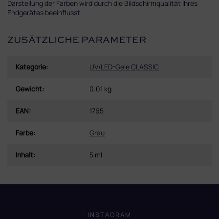
Darstellung der Farben wird durch die Bildschirmqualität Ihres
Endgerätes beeinflusst.
ZUSÄTZLICHE PARAMETER
Kategorie
:
UV/LED-Gele CLASSIC
Gewicht
:
0.01 kg
EAN
:
1765
Farbe
:
Grau
Inhalt
:
5 ml
F
u
ß
INSTAGRAM