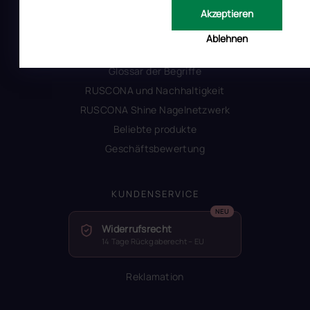
Kontakt
Akzeptieren
Warum Ruscona
Ablehnen
Alles zum Verbot von TPO
Glossar der Begriffe
RUSCONA und Nachhaltigkeit
RUSCONA Shine Nagelnetzwerk
Beliebte produkte
Geschäftsbewertung
KUNDENSERVICE
Widerrufsrecht
14 Tage Rückgaberecht – EU
Reklamation