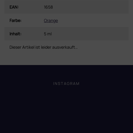
EAN
:
1658
Farbe
:
Orange
Inhalt
:
5 ml
Dieser Artikel ist leider ausverkauft…
F
u
ß
INSTAGRAM
z
e
i
l
e