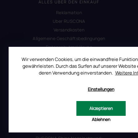
ALLES ÜBER DEN EINKAUF
Reklamation
Uber RUSCONA
Versandkosten
Allgemeine Geschäftsbedingungen
Datenschutzerklärung
Impressum
Wir verwenden Cookies, um die einwandfreie Funktion
Produktsicherheit
gewährleisten. Durch das Surfen auf unserer Website e
deren Verwendung einverstanden.
Weitere I
INFORMATIONEN FÜR SIE
Einstellungen
Kontakt
Warum Ruscona
Akzeptieren
Alles zum Verbot von TPO
Ablehnen
Glossar der Begriffe
RUSCONA und Nachhaltigkeit