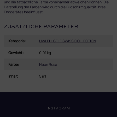
und die tatsächliche Farbe voneinander abweichen können. Die
Darstellung der Farben wird durch die Bildschirmqualität Ihres
Endgerätes beeinflusst.
ZUSÄTZLICHE PARAMETER
Kategorie
:
UV/LED-GELE SWISS COLLECTION
Gewicht
:
0.01 kg
Farbe
:
Neon Rosa
Inhalt
:
5 ml
F
u
ß
INSTAGRAM
z