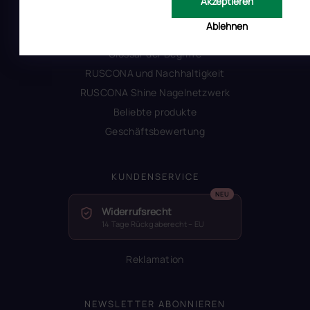
Akzeptieren
Warum Ruscona
Ablehnen
Alles zum Verbot von TPO
Glossar der Begriffe
RUSCONA und Nachhaltigkeit
RUSCONA Shine Nagelnetzwerk
Beliebte produkte
Geschäftsbewertung
KUNDENSERVICE
Widerrufsrecht
14 Tage Rückgaberecht – EU
Reklamation
NEWSLETTER ABONNIEREN