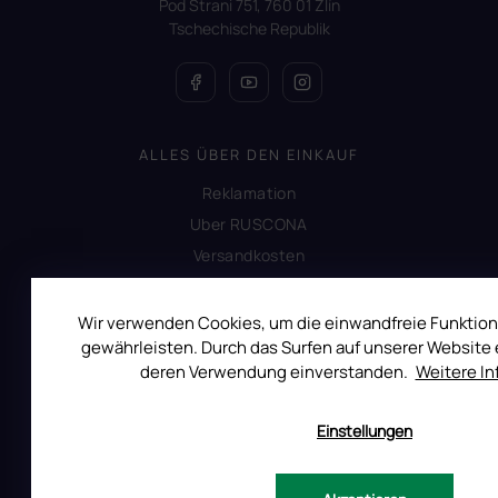
Pod Strani 751, 760 01 Zlín
Tschechische Republik
ALLES ÜBER DEN EINKAUF
Reklamation
Uber RUSCONA
Versandkosten
Allgemeine Geschäftsbedingungen
Datenschutzerklärung
Wir verwenden Cookies, um die einwandfreie Funktion
gewährleisten. Durch das Surfen auf unserer Website e
Impressum
deren Verwendung einverstanden.
Weitere I
Produktsicherheit
Einstellungen
INFORMATIONEN FÜR SIE
Kontakt