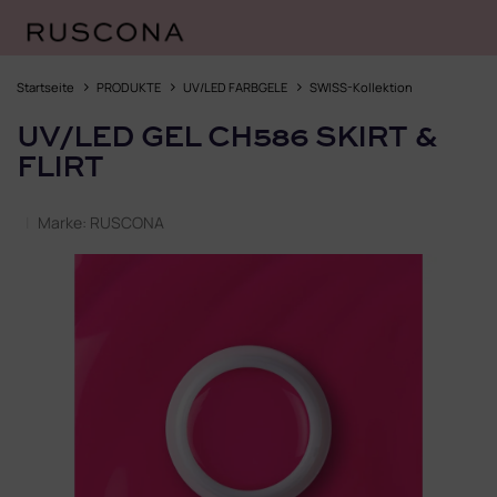
Zum
Inhalt
Startseite
PRODUKTE
UV/LED FARBGELE
SWISS-Kollektion
springen
UV/LED GEL CH586 SKIRT &
FLIRT
Marke:
RUSCONA