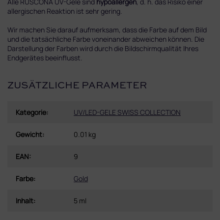
Alle RUSCONA UV-Gele sind
hypoallergen
, d. h. das Risiko einer
allergischen Reaktion ist sehr gering.
Wir machen Sie darauf aufmerksam, dass die Farbe auf dem Bild
und die tatsächliche Farbe voneinander abweichen können. Die
Darstellung der Farben wird durch die Bildschirmqualität Ihres
Endgerätes beeinflusst.
ZUSÄTZLICHE PARAMETER
Kategorie
:
UV/LED-GELE SWISS COLLECTION
Gewicht
:
0.01 kg
EAN
:
9
Farbe
:
Gold
Inhalt
:
5 ml