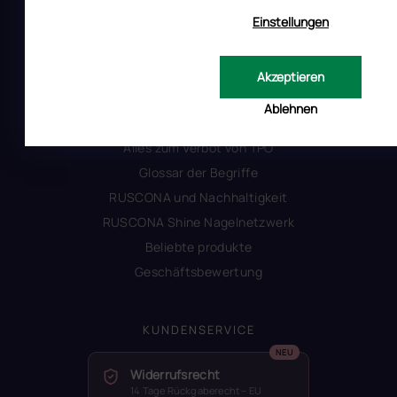
Produktsicherheit
Einstellungen
INFORMATIONEN FÜR SIE
Akzeptieren
Kontakt
Ablehnen
Warum Ruscona
Alles zum Verbot von TPO
Glossar der Begriffe
RUSCONA und Nachhaltigkeit
RUSCONA Shine Nagelnetzwerk
Beliebte produkte
Geschäftsbewertung
KUNDENSERVICE
Widerrufsrecht
14 Tage Rückgaberecht – EU