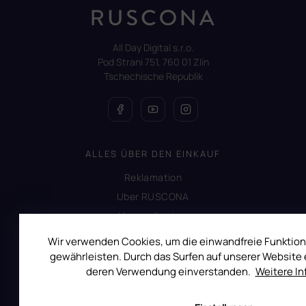
All Day Digital s.r.o.
Pod Strani 751, 760 01 Zlín
Tschechische Republik
ALLES ÜBER DEN EINKAUF
Reklamation
Uber RUSCONA
Versandkosten
Allgemeine Geschäftsbedingungen
Wir verwenden Cookies, um die einwandfreie Funktion
Datenschutzerklärung
gewährleisten. Durch das Surfen auf unserer Website e
deren Verwendung einverstanden.
Weitere I
Impressum
Produktsicherheit