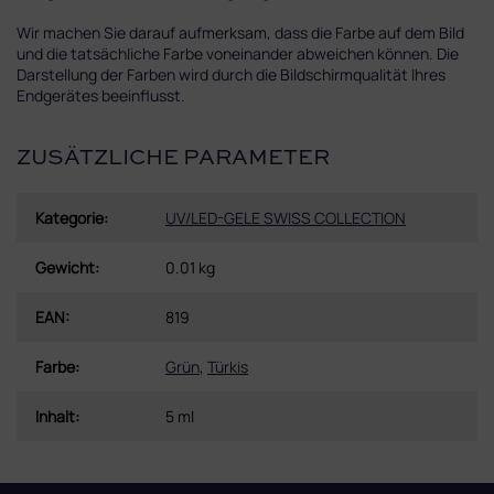
Wir machen Sie darauf aufmerksam, dass die Farbe auf dem Bild
und die tatsächliche Farbe voneinander abweichen können. Die
Darstellung der Farben wird durch die Bildschirmqualität Ihres
Endgerätes beeinflusst.
ZUSÄTZLICHE PARAMETER
Kategorie
:
UV/LED-GELE SWISS COLLECTION
Gewicht
:
0.01 kg
EAN
:
819
Farbe
:
Grün
,
Türkis
Inhalt
:
5 ml
F