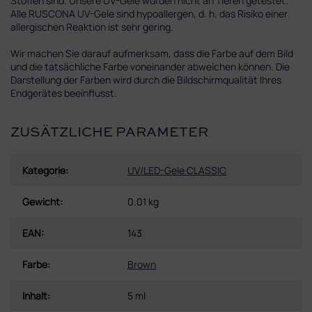
Stoffen sind. Unsere UV-Gele wurden nicht an Tieren getestet.
Alle RUSCONA UV-Gele sind hypoallergen, d. h. das Risiko einer
allergischen Reaktion ist sehr gering.
Wir machen Sie darauf aufmerksam, dass die Farbe auf dem Bild
und die tatsächliche Farbe voneinander abweichen können. Die
Darstellung der Farben wird durch die Bildschirmqualität Ihres
Endgerätes beeinflusst.
ZUSÄTZLICHE PARAMETER
Kategorie
:
UV/LED-Gele CLASSIC
Gewicht
:
0.01 kg
EAN
:
143
Farbe
:
Brown
Inhalt
:
5 ml