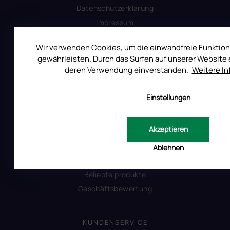
Datenschutzerklärung
Impressum
Produktsicherheit
Wir verwenden Cookies, um die einwandfreie Funktion
gewährleisten. Durch das Surfen auf unserer Website e
deren Verwendung einverstanden.
Weitere I
INFORMATIONEN FÜR SIE
Kontakt
Einstellungen
Warum Ruscona
Alles zum Verbot von TPO
Akzeptieren
Glossar der Begriffe
RUSCONA und Nachhaltigkeit
Ablehnen
RUSCONA Shine Nagelnetzwerk
Beliebte produkte
Geschäftsbewertung
KUNDENSERVICE