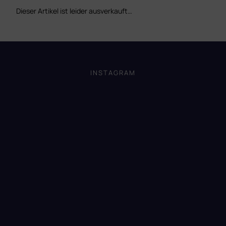
Dieser Artikel ist leider ausverkauft…
F
u
ß
INSTAGRAM
z
e
i
l
e