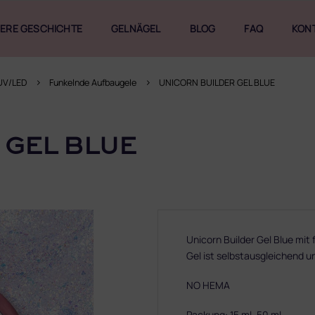
ERE GESCHICHTE
GELNÄGEL
BLOG
FAQ
KON
UV/LED
Funkelnde Aufbaugele
UNICORN BUILDER GEL BLUE
 GEL BLUE
Unicorn Builder Gel Blue mit 
Gel ist selbstausgleichend un
NO HEMA
Packung: 15 ml, 50 ml