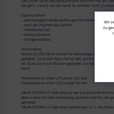
Das Cover Gel ist deckend und nicht durchsichtig, es über
Gel geht´s leicht von der Hand. Es zerfließt nicht. Es bren
Eigenschaften:
– selbstausgleichendes Aufbaugel mit funkelnden Partike
Wir v
– nach der Polymerisierung fest
zu gew
– mitteldickes Gel
– wenig brennend
– Honigkonsistenz
Verwendung:
Dieses UV/LED Gel ist sowohl für Salonnägel zur Verlänger
geeignet. Es ist sehr fest und hat sehr gute Molekülbind
ist. Es ist auch zum Pinchen geeignet und hat gute adhäsi
nicht.
Polymerisation unter UV-Lampe: 120 Sek.
Polymerisation unter LED-Lampe: 60 Sek.
Alle RUSCONA UV-Gele sind von der Europäischen Kommissi
dass unsere UV-Gele erstklassig, säurefrei und frei von g
getestet.
Alle RUSCONA UV-Gele sind hypoallergen, d. h. das Risiko e