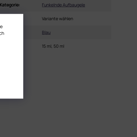
Kategorie
:
Funkelnde Aufbaugele
EAN
:
Variante wählen
te
Farbe
:
Blau
ch
Inhalt
:
15 ml, 50 ml