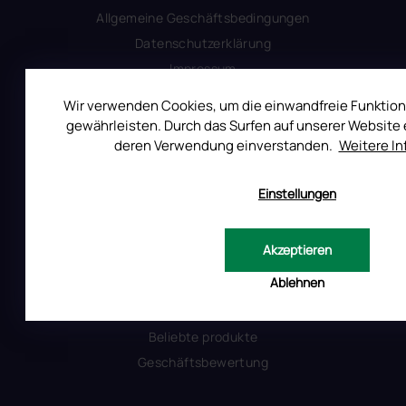
Allgemeine Geschäftsbedingungen
Datenschutzerklärung
Impressum
Produktsicherheit
Wir verwenden Cookies, um die einwandfreie Funktion
gewährleisten. Durch das Surfen auf unserer Website e
deren Verwendung einverstanden.
Weitere I
INFORMATIONEN FÜR SIE
Kontakt
Einstellungen
Warum Ruscona
Alles zum Verbot von TPO
Akzeptieren
Glossar der Begriffe
Ablehnen
RUSCONA und Nachhaltigkeit
RUSCONA Shine Nagelnetzwerk
Beliebte produkte
Geschäftsbewertung