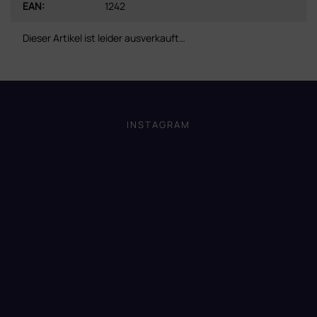
EAN
:
1242
Dieser Artikel ist leider ausverkauft…
F
u
ß
INSTAGRAM
z
e
i
l
e