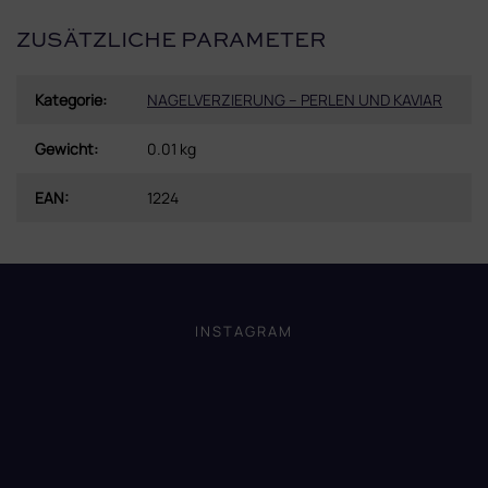
ZUSÄTZLICHE PARAMETER
Kategorie
:
NAGELVERZIERUNG – PERLEN UND KAVIAR
Gewicht
:
0.01 kg
EAN
:
1224
F
u
ß
INSTAGRAM
z
e
i
l
e