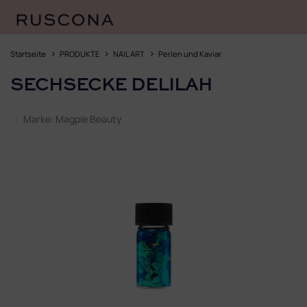
Zum
Inhalt
Startseite
PRODUKTE
NAIL ART
Perlen und Kaviar
springen
SECHSECKE DELILAH
Marke:
Magpie Beauty