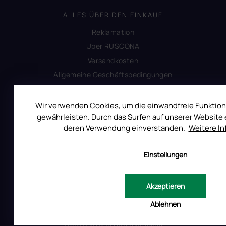
ALLES ÜBER DEN EINKAUF
Reklamation
Uber RUSCONA
Versandkosten
Allgemeine Geschäftsbedingungen
Datenschutzerklärung
Impressum
Wir verwenden Cookies, um die einwandfreie Funktion
gewährleisten. Durch das Surfen auf unserer Website e
Produktsicherheit
deren Verwendung einverstanden.
Weitere I
INFORMATIONEN FÜR SIE
Einstellungen
Kontakt
Warum Ruscona
Akzeptieren
Alles zum Verbot von TPO
Ablehnen
Glossar der Begriffe
RUSCONA und Nachhaltigkeit