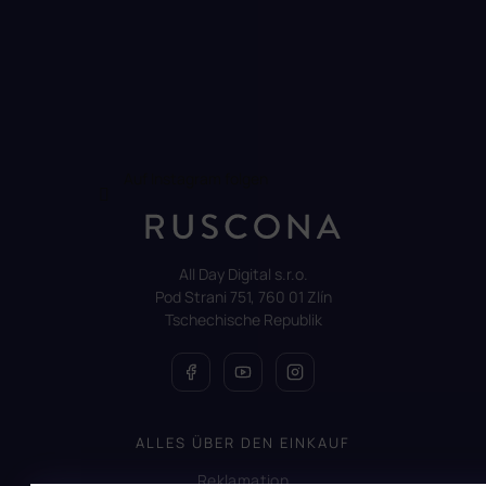
Auf Instagram folgen
All Day Digital s.r.o.
Pod Strani 751, 760 01 Zlín
Tschechische Republik
ALLES ÜBER DEN EINKAUF
Reklamation