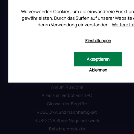
Uber RUSCONA
Wir verwenden Cookies, um die einwandfreie Funktion
Versandkosten
gewährleisten. Durch das Surfen auf unserer Website e
Allgemeine Geschäftsbedingungen
deren Verwendung einverstanden.
Weitere I
Datenschutzerklärung
Impressum
Einstellungen
Produktsicherheit
Akzeptieren
INFORMATIONEN FÜR SIE
Ablehnen
Kontakt
Warum Ruscona
Alles zum Verbot von TPO
Glossar der Begriffe
RUSCONA und Nachhaltigkeit
RUSCONA Shine Nagelnetzwerk
Beliebte produkte