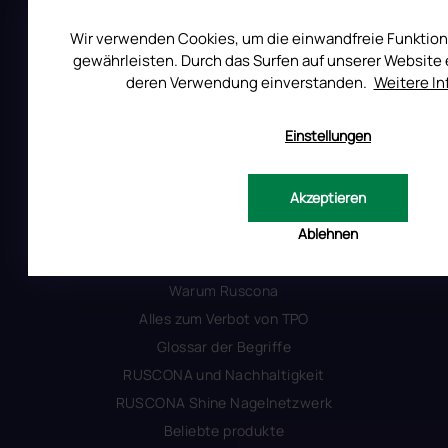
Uber RUSCONA
Wir verwenden Cookies, um die einwandfreie Funktion
Versandkosten
gewährleisten. Durch das Surfen auf unserer Website e
Allgemeine Geschäftsbedingungen
deren Verwendung einverstanden.
Weitere I
Datenschutzerklärung
Impressum
Einstellungen
Produktsicherheit
Akzeptieren
INFORMATIONEN FÜR SIE
Ablehnen
Kontakt
Warum Ruscona
Alles zum Verbot von TPO
Glossar der Begriffe
RUSCONA und Nachhaltigkeit
RUSCONA Shine Nagelnetzwerk
Beliebte produkte