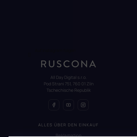
Auf Instagram folgen
All Day Digital s.r.o.
Pod Strani 751, 760 01 Zlín
Tschechische Republik
ALLES ÜBER DEN EINKAUF
Reklamation