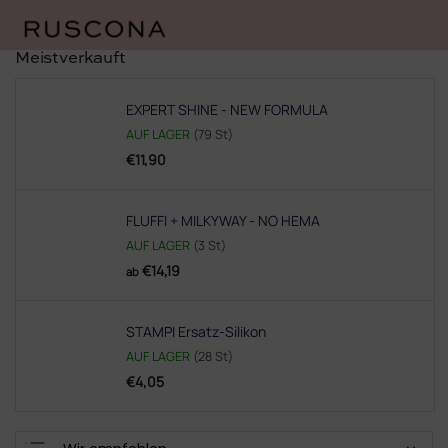
Zum
Meistverkauft
Inhalt
springen
EXPERT SHINE - NEW FORMULA
AUF LAGER
(79 St)
€11,90
FLUFFI + MILKYWAY - NO HEMA
AUF LAGER
(3 St)
€14,19
ab
STAMPI Ersatz-Silikon
AUF LAGER
(28 St)
€4,05
P