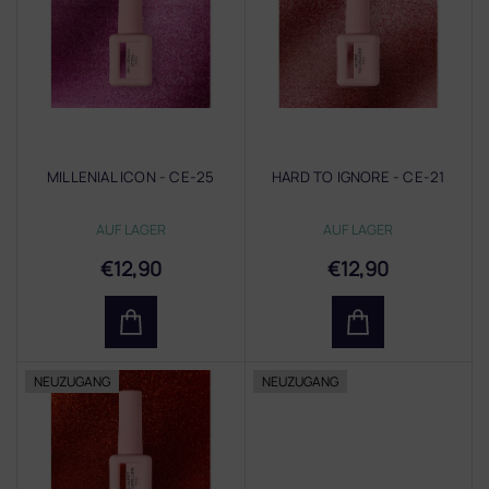
t
e
d
e
r
P
r
MILLENIAL ICON - CE-25
HARD TO IGNORE - CE-21
o
d
AUF LAGER
AUF LAGER
u
k
€12,90
€12,90
t
e
NEUZUGANG
NEUZUGANG