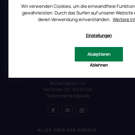
i
Wir verwenden Cookies, um die einwandfreie Funktion
s
gewährleisten. Durch das Surfen auf unserer Website e
t
e
deren Verwendung einverstanden.
Weitere I
Einstellungen
Akzeptieren
Auf Instagram folgen
Ablehnen
All Day Digital s.r.o.
Pod Strani 751, 760 01 Zlín
Tschechische Republik
ALLES ÜBER DEN EINKAUF